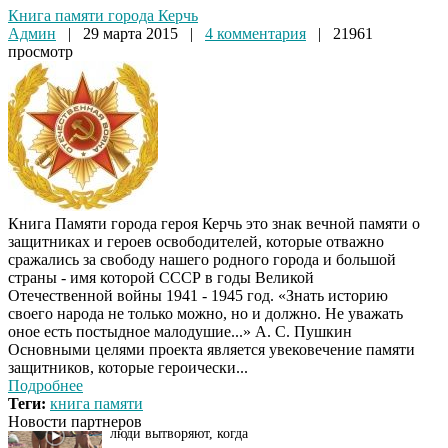
Книга памяти города Керчь
Админ
|
29 марта 2015
|
4 комментария
| 21961
просмотр
Книга Памяти города героя Керчь это знак вечной памяти о
защитниках и героев освободителей, которые отважно
сражались за свободу нашего родного города и большой
страны - имя которой СССР в годы Великой
Отечественной войны 1941 - 1945 год. «Знать историю
своего народа не только можно, но и должно. Не уважать
оное есть постыдное малодушие...» А. С. Пушкин
Основными целями проекта является увековечение памяти
Скрытая камера на
i
защитников, которые героически...
пляже Крыма: Что
Подробнее
люди вытворяют, когда
Теги:
книга памяти
их не видят...
Новости партнеров