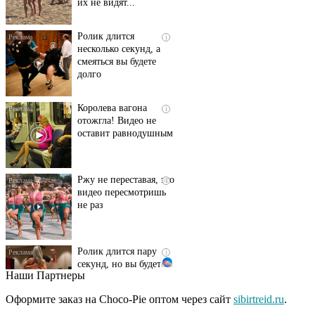
Ролик длится
i
несколько секунд, а
смеяться вы будете
долго
Королева вагона
i
отожгла! Видео не
оставит равнодушным
Ржу не переставая, это
i
видео пересмотришь
не раз
Ролик длится пару
i
секунд, но вы будете в
шоке от увиденного
Наши Партнеры
Этот танец невесты
Оформите заказ на Choco-Pie оптом через сайт
sibirtreid.ru
.
i
оставит вас без слов!