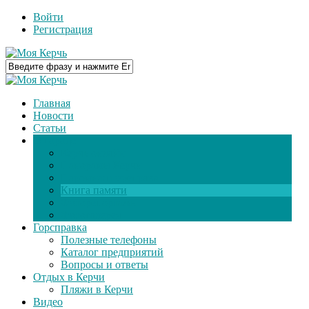
Войти
Регистрация
Главная
Новости
Статьи
О городе
Керчь онлайн
Панорамы Керчи
Паромная переправа
Книга памяти
Фоторепортажи
Фотогалерея
Горсправка
Полезные телефоны
Каталог предприятий
Вопросы и ответы
Отдых в Керчи
Пляжи в Керчи
Видео