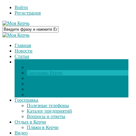
Войти
Регистрация
Главная
Новости
Статьи
О городе
Керчь онлайн
Панорамы Керчи
Паромная переправа
Книга памяти
Фоторепортажи
Фотогалерея
Горсправка
Полезные телефоны
Каталог предприятий
Вопросы и ответы
Отдых в Керчи
Пляжи в Керчи
Видео