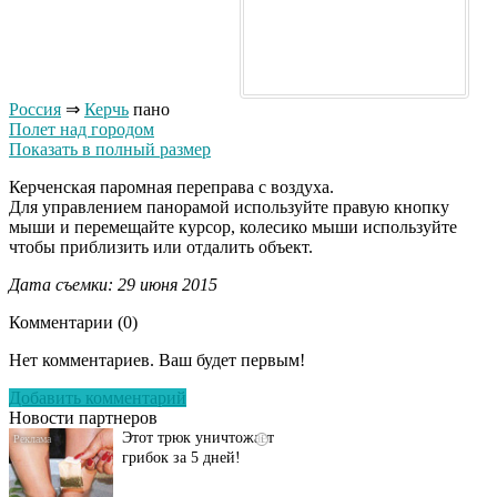
Россия
⇒
Керчь
пано
Полет над городом
Показать в полный размер
Керченская паромная переправа с воздуха.
Для управлением панорамой используйте правую кнопку
мыши и перемещайте курсор, колесико мыши используйте
чтобы приблизить или отдалить объект.
Дата съемки: 29 июня 2015
Комментарии (
0
)
Даже самый
i
запущенный грибок
Нет комментариев. Ваш будет первым!
исчезнет с корнем,
если перед сном…
Добавить комментарий
Новости партнеров
Этот трюк уничтожает
i
грибок за 5 дней!