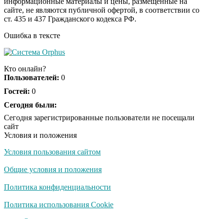
информационные материалы и цены, размещенные на
Скрытая камера на
i
сайте, не являются публичной офертой, в соответствии со
пляже Крыма: Что
ст. 435 и 437 Гражданского кодекса РФ.
люди вытворяют, когда
их не видят...
Ошибка в тексте
Ролик длится
i
несколько секунд, а
Кто онлайн?
смеяться вы будете
Пользователей:
0
долго
Гостей:
0
Королева вагона
Сегодня были:
i
отожгла! Видео не
Сегодня зарегистрированные пользователи не посещали
оставит равнодушным
сайт
Условия и положения
Условия пользования сайтом
Забывший о
i
патриотизме
Общие условия и положения
Плющенко отправляет
сына выступать за
Политика конфиденциальности
Азербайджан
Политика использования Cookie