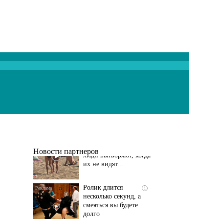
Скрытая камера на
i
пляже Крыма: Что
люди вытворяют, когда
их не видят...
Новости партнеров
Ролик длится
i
несколько секунд, а
смеяться вы будете
долго
Этот танец невесты
i
оставит вас без слов!