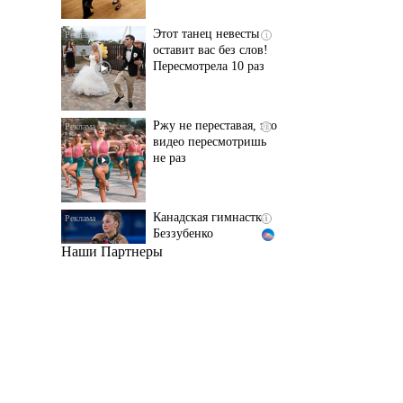
Пересмотрела 10 раз
Ржу не переставая, это
i
видео пересмотришь
не раз
Канадская гимнастка
i
Беззубенко
призналась, чем ее
разочаровала Москва
Наши Партнеры
Ролик длится пару
i
секунд, но вы будете в
шоке от увиденного
Ролик из Омска: вы
i
будете смеяться долго