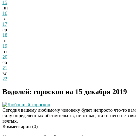
15
пн
16
вт
17
ср
18
чт
19
пт
20
сб
21
вс
22
Водолей: гороскоп на 15 декабря 2019
Любовный гороскоп
Сегодня вашему любимому человеку будет непросто что-то вам д
силу определенных обстоятельств, ни от вас, ни от него не за
взятых.
Комментарии (
0
)