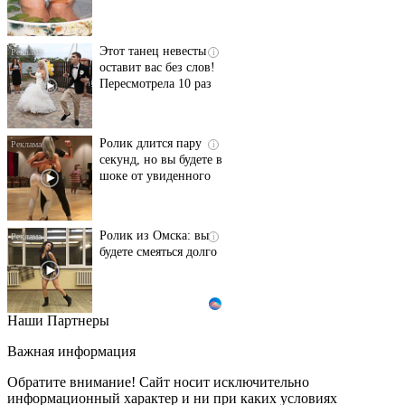
Этот танец невесты
i
оставит вас без слов!
Пересмотрела 10 раз
Ролик длится пару
i
секунд, но вы будете в
шоке от увиденного
Ролик из Омска: вы
i
будете смеяться долго
Наши Партнеры
Ржу не переставая, это
i
видео пересмотришь
Важная информация
не раз
Обратите внимание! Сайт носит исключительно
информационный характер и ни при каких условиях