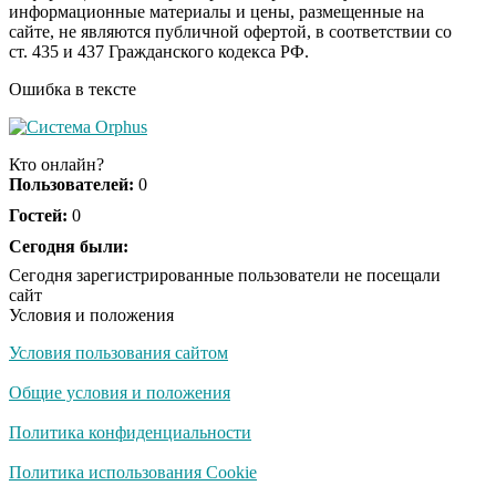
информационные материалы и цены, размещенные на
Скрытая камера на
i
сайте, не являются публичной офертой, в соответствии со
пляже Крыма: Что
ст. 435 и 437 Гражданского кодекса РФ.
люди вытворяют, когда
их не видят...
Ошибка в тексте
Ролик длится
i
несколько секунд, а
Кто онлайн?
смеяться вы будете
Пользователей:
0
долго
Гостей:
0
Королева вагона
Сегодня были:
i
отожгла! Видео не
Сегодня зарегистрированные пользователи не посещали
оставит равнодушным
сайт
Условия и положения
Условия пользования сайтом
Забывший о
i
патриотизме
Общие условия и положения
Плющенко отправляет
сына выступать за
Политика конфиденциальности
Азербайджан
Политика использования Cookie