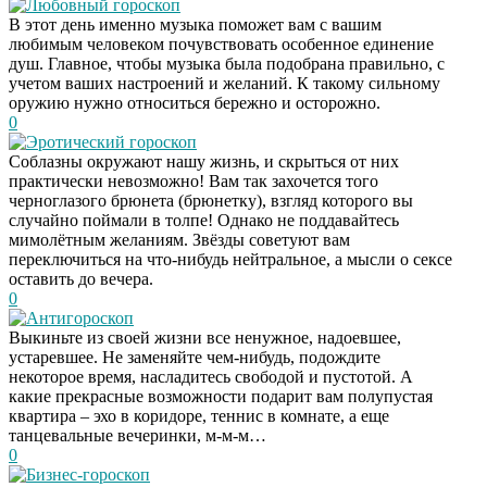
Любовный гороскоп
В этот день именно музыка поможет вам с вашим
любимым человеком почувствовать особенное единение
душ. Главное, чтобы музыка была подобрана правильно, с
учетом ваших настроений и желаний. К такому сильному
оружию нужно относиться бережно и осторожно.
0
Эротический гороскоп
Соблазны окружают нашу жизнь, и скрыться от них
практически невозможно! Вам так захочется того
черноглазого брюнета (брюнетку), взгляд которого вы
случайно поймали в толпе! Однако не поддавайтесь
мимолётным желаниям. Звёзды советуют вам
переключиться на что-нибудь нейтральное, а мысли о сексе
оставить до вечера.
0
Антигороскоп
Выкиньте из своей жизни все ненужное, надоевшее,
устаревшее. Не заменяйте чем-нибудь, подождите
некоторое время, насладитесь свободой и пустотой. А
какие прекрасные возможности подарит вам полупустая
квартира – эхо в коридоре, теннис в комнате, а еще
танцевальные вечеринки, м-м-м…
0
Бизнес-гороскоп