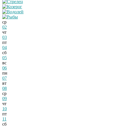
ср
02
чт
03
пт
04
сб
05
вс
06
пн
07
вт
08
ср
09
чт
10
пт
11
сб