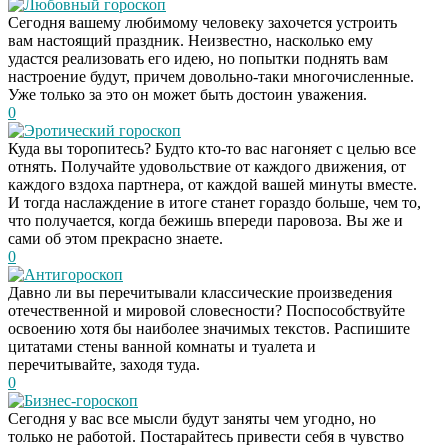
Любовный гороскоп
Сегодня вашему любимому человеку захочется устроить
вам настоящий праздник. Неизвестно, насколько ему
удастся реализовать его идею, но попытки поднять вам
настроение будут, причем довольно-таки многочисленные.
Уже только за это он может быть достоин уважения.
0
Эротический гороскоп
Куда вы торопитесь? Будто кто-то вас нагоняет с целью все
отнять. Получайте удовольствие от каждого движения, от
каждого вздоха партнера, от каждой вашей минуты вместе.
И тогда наслаждение в итоге станет гораздо больше, чем то,
что получается, когда бежишь впереди паровоза. Вы же и
сами об этом прекрасно знаете.
0
Антигороскоп
Давно ли вы перечитывали классические произведения
отечественной и мировой словесности? Поспособствуйте
освоению хотя бы наиболее значимых текстов. Распишите
цитатами стены ванной комнаты и туалета и
перечитывайте, заходя туда.
0
Бизнес-гороскоп
Сегодня у вас все мысли будут заняты чем угодно, но
только не работой. Постарайтесь привести себя в чувство