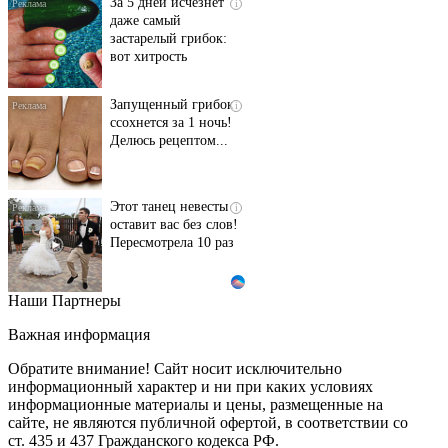
За 5 дней исчезнет
i
даже самый
застарелый грибок:
вот хитрость
Запущенный грибок
i
ссохнется за 1 ночь!
Делюсь рецептом...
Этот танец невесты
i
оставит вас без слов!
Пересмотрела 10 раз
Наши Партнеры
Ролик длится пару
i
секунд, но вы будете в
Важная информация
шоке от увиденного
Обратите внимание! Сайт носит исключительно
информационный характер и ни при каких условиях
информационные материалы и цены, размещенные на
Ролик из Омска: вы
i
сайте, не являются публичной офертой, в соответствии со
будете смеяться долго
ст. 435 и 437 Гражданского кодекса РФ.