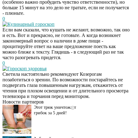
(особенно важно пробудить чувство ответственности), но
больше 15 минут на это дело не тратьте, если не получается
- плюньте.
0
Кулинарный гороскоп
Если вам сказали, что кушать не желают, возможно, так оно
и есть. Вот и прекрасно, не готовьте. А когда возникнет
закономерный вопрос о наличии в доме пищи -
процитируйте ответ на ваше предложение поесть как
можно ближе к тексту. Глядишь - в следующий раз не так
часто разогревать придется.
0
Гороскоп здоровья
Светила настоятельно рекомендуют Козерогам
Даже самый
i
позаботиться о зрении. По возможности постарайтесь не
запущенный грибок
подвергать глаза повышенным нагрузкам, откажитесь от
исчезнет с корнем,
чтения при плохом освещении и от длительного просмотра
если перед сном…
телевизора и торчания перед монитором.
Новости партнеров
Этот трюк уничтожает
i
грибок за 5 дней!