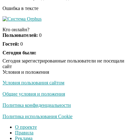
Ошибка в тексте
Ржу не переставая, это
i
видео пересмотришь
Кто онлайн?
не раз
Пользователей:
0
Гостей:
0
Скрытая камера на
Сегодня были:
i
пляже Крыма: Что
Сегодня зарегистрированные пользователи не посещали
люди вытворяют, когда
сайт
их не видят...
Условия и положения
Условия пользования сайтом
Ролик длится
i
несколько секунд, а
Общие условия и положения
смеяться вы будете
долго
Политика конфиденциальности
Королева вагона
Политика использования Cookie
i
отожгла! Видео не
О проекте
оставит равнодушным
Правила
Реклама