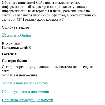
внимание, а зря!
Обратите внимание! Сайт носит исключительно
информационный характер и ни при каких условиях
информационные материалы и цены, размещенные на
Канадская гимнастка
i
сайте, не являются публичной офертой, в соответствии со
Беззубенко
ст. 435 и 437 Гражданского кодекса РФ.
призналась, чем ее
разочаровала Москва
Ошибка в тексте
Ролик из Омска: вы
i
будете смеяться долго
Кто онлайн?
Пользователей:
0
Гостей:
0
Королева вагона
Сегодня были:
i
отожгла! Видео не
Сегодня зарегистрированные пользователи не посещали
оставит равнодушным
сайт
Условия и положения
Условия пользования сайтом
Общие условия и положения
Политика конфиденциальности