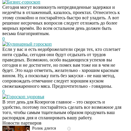
Бизнес-гороскоп
Сегодня могут возникнуть непредвиденные задержки и
недочёты в отлаженный, казалось, проектах. Отнеситесь к
этому спокойно и постарайтесь быстро всё уладить. А вот
решение несрочных вопросов следует отложить до более
мирных времён. Во всем остальном день должен быть
весьма благоприятным.
0
Кулинарный гороскоп
Если у вас и есть недоброжелатели среди тех, кто сплетает
нити судьбы, сегодня они будут отдыхать от трудов
праведных. Возможно, особо выдающихся успехов вы
сегодня и не достигнете, но помех вам тоже ни в чем не
будет. Это надо отметить, желательно - хорошим красным
вином. Ну, а поскольку пить без закуски - не наш метод,
сопровождать отмечание следует хорошим куском
свежезажаренного мяса. Предпочтительно - говядины.
0
Гороскоп здоровья
Скрытая камера на
i
В этот день для Козерогов главное – это скорость и
пляже Крыма: Что
удобство, поэтому постарайтесь сделать все возможное для
люди вытворяют, когда
того, чтобы самым тщательным образом продумать ваш
их не видят...
распорядок дня и спланировать вашу работу.
Новости партнеров
Ролик длится
i