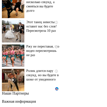
несколько секунд, а
смеяться вы будете
долго
Этот танец невесты
i
оставит вас без слов!
Пересмотрела 10 раз
Ржу не переставая, это
i
видео пересмотришь
не раз
Ролик длится пару
i
секунд, но вы будете в
шоке от увиденного
Наши Партнеры
Скрытые признаки
i
рака: на такое никто
Важная информация
не обращает