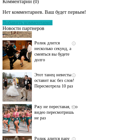
Комментарии (
0
)
Скрытая камера на
i
пляже Крыма: Что
Нет комментариев. Ваш будет первым!
люди вытворяют, когда
их не видят...
Добавить комментарий
Новости партнеров
Ролик длится
i
несколько секунд, а
смеяться вы будете
долго
Этот танец невесты
i
оставит вас без слов!
Пересмотрела 10 раз
Ржу не переставая, это
i
видео пересмотришь
не раз
Ролик длится пару
i
секунд, но вы будете в