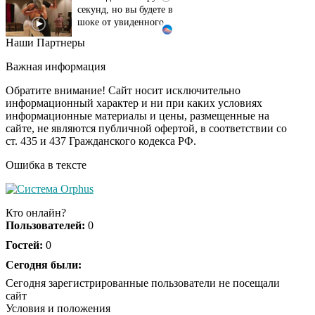
шоке от увиденного
Наши Партнеры
Смолов призвал
i
российских
Важная информация
футболистов покинуть
страну
Обратите внимание! Сайт носит исключительно
информационный характер и ни при каких условиях
информационные материалы и цены, размещенные на
Ролик из Омска: вы
i
сайте, не являются публичной офертой, в соответствии со
будете смеяться долго
ст. 435 и 437 Гражданского кодекса РФ.
Ошибка в тексте
Королева вагона
i
отожгла! Видео не
Кто онлайн?
оставит равнодушным
Пользователей:
0
Гостей:
0
Сегодня были:
Сегодня зарегистрированные пользователи не посещали
сайт
Условия и положения