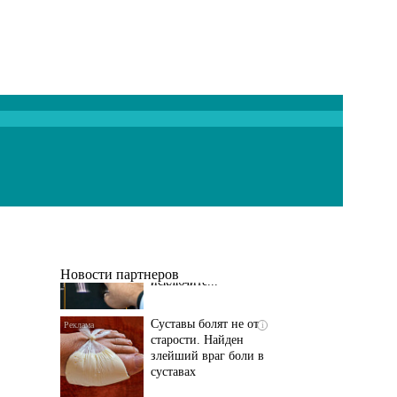
Если болят
i
тазобедренный сустав
и колени, немедленно
исключите...
Новости партнеров
Суставы болят не от
i
старости. Найден
злейший враг боли в
суставах
Если болит
i
тазобедренный сустав