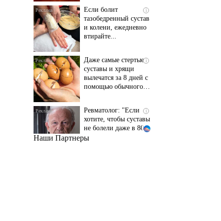
и колени, ежедневно
втирайте...
Даже самые стертые
i
суставы и хрящи
вылечатся за 8 дней с
помощью обычного…
Ревматолог: "Если
i
хотите, чтобы суставы
не болели даже в 80
лет..."
Наши Партнеры
Даже самый
i
запущенный грибок
исчезнет с корнем,
если перед сном…
Этот трюк уничтожает
i
грибок за 5 дней!