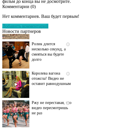
фильм до конца вы не досмотрите.
Комментарии (
0
)
Скрытая камера на
i
пляже Крыма: Что
Нет комментариев. Ваш будет первым!
люди вытворяют, когда
их не видят...
Добавить комментарий
Новости партнеров
Ролик длится
i
несколько секунд, а
смеяться вы будете
долго
Королева вагона
i
отожгла! Видео не
оставит равнодушным
Ржу не переставая, это
i
видео пересмотришь
не раз
Этот танец невесты
i