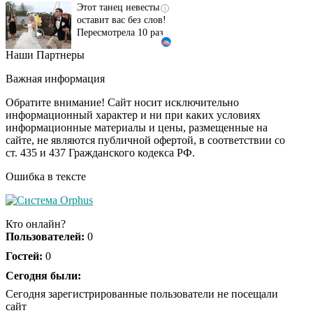
оставит вас без слов!
Пересмотрела 10 раз
Наши Партнеры
Ролик длится пару
i
секунд, но вы будете в
Важная информация
шоке от увиденного
Обратите внимание! Сайт носит исключительно
информационный характер и ни при каких условиях
информационные материалы и цены, размещенные на
Ролик из Омска: вы
i
сайте, не являются публичной офертой, в соответствии со
будете смеяться долго
ст. 435 и 437 Гражданского кодекса РФ.
Ошибка в тексте
Обнаружена тайная
i
семья пропавшего
Кто онлайн?
Усольцева: вторая
Пользователей:
0
жена и дочь
Гостей:
0
Сегодня были:
Сегодня зарегистрированные пользователи не посещали
сайт