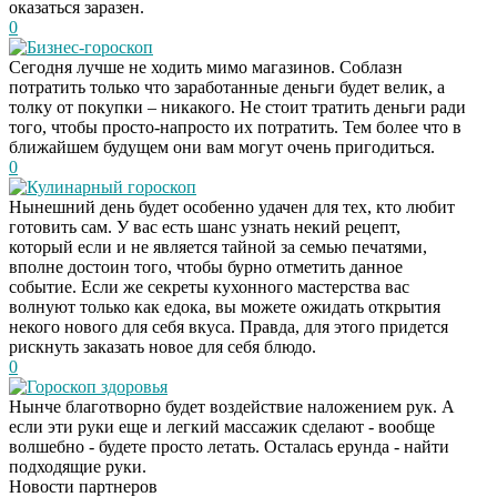
оказаться заразен.
0
Бизнес-гороскоп
Сегодня лучше не ходить мимо магазинов. Соблазн
потратить только что заработанные деньги будет велик, а
толку от покупки – никакого. Не стоит тратить деньги ради
того, чтобы просто-напросто их потратить. Тем более что в
ближайшем будущем они вам могут очень пригодиться.
0
Кулинарный гороскоп
Нынешний день будет особенно удачен для тех, кто любит
готовить сам. У вас есть шанс узнать некий рецепт,
который если и не является тайной за семью печатями,
вполне достоин того, чтобы бурно отметить данное
событие. Если же секреты кухонного мастерства вас
волнуют только как едока, вы можете ожидать открытия
некого нового для себя вкуса. Правда, для этого придется
рискнуть заказать новое для себя блюдо.
0
Гороскоп здоровья
Даже самый
i
Нынче благотворно будет воздействие наложением рук. А
запущенный грибок
если эти руки еще и легкий массажик сделают - вообще
исчезнет с корнем,
волшебно - будете просто летать. Осталась ерунда - найти
если перед сном…
подходящие руки.
Новости партнеров