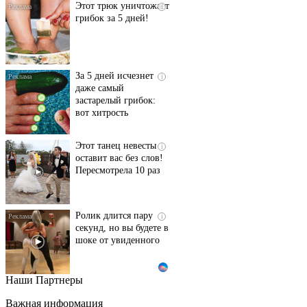
Этот трюк уничтожает
i
грибок за 5 дней!
За 5 дней исчезнет
i
даже самый
застарелый грибок:
вот хитрость
Этот танец невесты
i
оставит вас без слов!
Пересмотрела 10 раз
Ролик длится пару
i
секунд, но вы будете в
шоке от увиденного
Наши Партнеры
Ролик из Омска: вы
i
будете смеяться долго
Важная информация