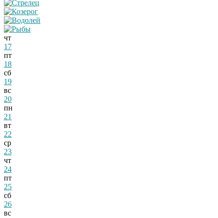
чт
17
пт
18
сб
19
вс
20
пн
21
вт
22
ср
23
чт
24
пт
25
сб
26
вс