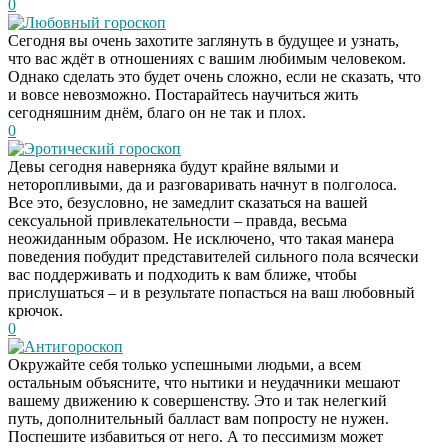
0
Любовный гороскоп
Сегодня вы очень захотите заглянуть в будущее и узнать,
что вас ждёт в отношениях с вашим любимым человеком.
Однако сделать это будет очень сложно, если не сказать, что
и вовсе невозможно. Постарайтесь научиться жить
сегодняшним днём, благо он не так и плох.
0
Эротический гороскоп
Девы сегодня наверняка будут крайне вялыми и
неторопливыми, да и разговаривать начнут в полголоса.
Все это, безусловно, не замедлит сказаться на вашей
сексуальной привлекательности – правда, весьма
неожиданным образом. Не исключено, что такая манера
поведения побудит представителей сильного пола всячески
вас поддерживать и подходить к вам ближе, чтобы
прислушаться – и в результате попасться на ваш любовный
крючок.
0
Антигороскоп
Окружайте себя только успешными людьми, а всем
остальным объясните, что нытики и неудачники мешают
вашему движению к совершенству. Это и так нелегкий
путь, дополнительный балласт вам попросту не нужен.
Поспешите избавиться от него. А то пессимизм может