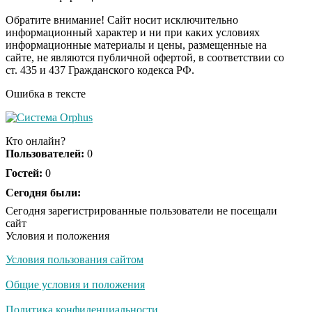
Обратите внимание! Сайт носит исключительно
информационный характер и ни при каких условиях
информационные материалы и цены, размещенные на
Ржу не переставая, это
i
сайте, не являются публичной офертой, в соответствии со
видео пересмотришь
ст. 435 и 437 Гражданского кодекса РФ.
не раз
Ошибка в тексте
Скрытая камера на
i
пляже Крыма: Что
Кто онлайн?
люди вытворяют, когда
Пользователей:
0
их не видят...
Гостей:
0
Ролик длится
Сегодня были:
i
несколько секунд, а
Сегодня зарегистрированные пользователи не посещали
смеяться вы будете
сайт
долго
Условия и положения
Условия пользования сайтом
Королева вагона
i
отожгла! Видео не
Общие условия и положения
оставит равнодушным
Политика конфиденциальности