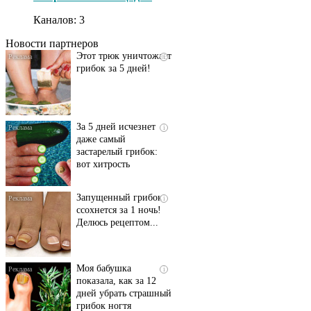
исчезнет с корнем,
Каналов: 3
если перед сном…
Новости партнеров
Этот трюк уничтожает
i
грибок за 5 дней!
За 5 дней исчезнет
i
даже самый
застарелый грибок:
вот хитрость
Запущенный грибок
i
ссохнется за 1 ночь!
Делюсь рецептом...
Моя бабушка
i
показала, как за 12
дней убрать страшный
грибок ногтя