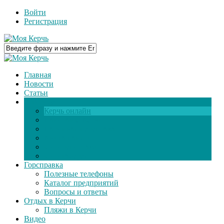
Войти
Регистрация
Главная
Новости
Статьи
О городе
Керчь онлайн
Панорамы Керчи
Паромная переправа
Книга памяти
Фоторепортажи
Фотогалерея
Горсправка
Полезные телефоны
Каталог предприятий
Вопросы и ответы
Отдых в Керчи
Пляжи в Керчи
Видео