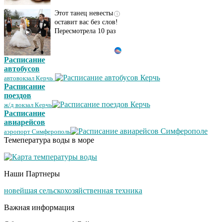
Этот танец невесты
i
оставит вас без слов!
Пересмотрела 10 раз
Расписание
Ролик длится пару
i
автобусов
секунд, но вы будете в
автовокзал Керчь
шоке от увиденного
Расписание
поездов
ж/д вокзал Керчь
Расписание
Ролик из Омска: вы
i
авиарейсов
будете смеяться долго
аэропорт Симферополь
Темепература воды в море
Ржу не переставая, это
i
Наши Партнеры
видео пересмотришь
не раз
новейшая сельскохозяйственная техника
Важная информация
Скрытая камера на
i