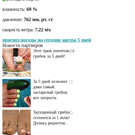
влажность:
69 %
давление:
762 мм. рт. ст
Даже самый
i
запущенный грибок
скорость ветра:
7.22 м\с
исчезнет с корнем,
если перед сном…
прогноз погоды на сегодня завтра 5 дней
Новости партнеров
Этот трюк уничтожает
i
грибок за 5 дней!
За 5 дней исчезнет
i
даже самый
застарелый грибок:
вот хитрость
Запущенный грибок
i
ссохнется за 1 ночь!
Делюсь рецептом...