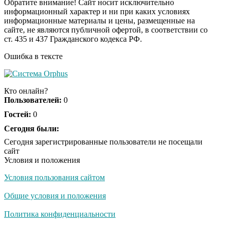
Обратите внимание! Сайт носит исключительно
пляже Крыма: Что
информационный характер и ни при каких условиях
люди вытворяют, когда
информационные материалы и цены, размещенные на
их не видят...
сайте, не являются публичной офертой, в соответствии со
ст. 435 и 437 Гражданского кодекса РФ.
Ролик длится
i
несколько секунд, а
Ошибка в тексте
смеяться вы будете
долго
Кто онлайн?
Королева вагона
i
Пользователей:
0
отожгла! Видео не
Гостей:
0
оставит равнодушным
Сегодня были:
Сегодня зарегистрированные пользователи не посещали
Деньги придут
сайт
i
раньше пенсии: кто в
Условия и положения
2026 году получит
выплаты досрочно
Условия пользования сайтом
Общие условия и положения
Забывший о
i
патриотизме
Политика конфиденциальности
Плющенко отправляет