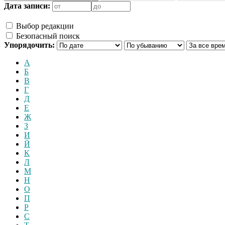
Дата записи:
Выбор редакции
Безопасный поиск
Упорядочить:
А
Б
В
Г
Д
Е
Ж
З
И
Й
К
Л
М
Н
О
П
Р
С