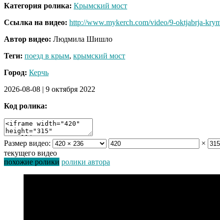
Категория ролика:
Крымский мост
Ссылка на видео:
http://www.mykerch.com/video/9-oktjabrja-krym
Автор видео:
Людмила Шишло
Теги:
поезд в крым
,
крымский мост
Город:
Керчь
2026-08-08
|
9 октября 2022
Код ролика:
Размер видео:
×
текущего видео
похожие ролики
ролики автора