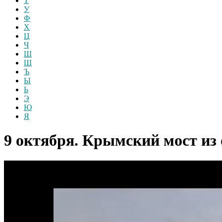
Т
У
Ф
Х
Ц
Ч
Ш
Щ
Ъ
Ы
Ь
Э
Ю
Я
9 октября. Крымский мост из