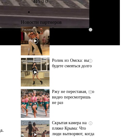
415
0
0
оставит вас без слов!
Пересмотрела 10 раз
Новости партнеров
Ролик длится пару
i
секунд, но вы будете в
шоке от увиденного
Ролик из Омска: вы
i
будете смеяться долго
Ржу не переставая, это
i
видео пересмотришь
не раз
Скрытая камера на
i
пляже Крыма: Что
а.
люди вытворяют, когда