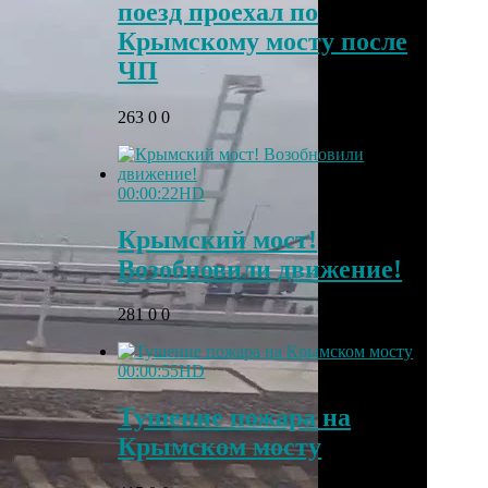
поезд проехал по
Крымскому мосту после
ЧП
263
0
0
00:00:22
HD
Крымский мост!
Возобновили движение!
281
0
0
00:00:55
HD
Тушение пожара на
Крымском мосту
Этот танец невесты
i