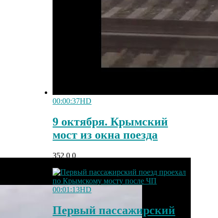
00:00:37
HD
9 октября. Крымский
мост из окна поезда
352
0
0
00:01:13
HD
Первый пассажирский