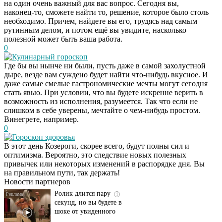
на один очень важный для вас вопрос. Сегодня вы,
наконец-то, сможете найти то, решение, которое было столь
необходимо. Причем, найдете вы его, трудясь над самым
рутинным делом, и потом ещё вы увидите, насколько
полезной может быть ваша работа.
0
Кулинарный гороскоп
Где бы вы нынче ни были, пусть даже в самой захолустной
дыре, везде вам суждено будет найти что-нибудь вкусное. И
даже самые смелые гастрономические мечты могут сегодня
стать явью. При условии, что вы будете искренне верить в
возможность из исполнения, разумеется. Так что если не
слишком в себе уверены, мечтайте о чем-нибудь простом.
Винегрете, например.
0
Гороскоп здоровья
Этот танец невесты
i
В этот день Козероги, скорее всего, будут полны сил и
оставит вас без слов!
оптимизма. Вероятно, это следствие новых полезных
Пересмотрела 10 раз
привычек или некоторых изменений в распорядке дня. Вы
на правильном пути, так держать!
Новости партнеров
Ролик длится пару
i
секунд, но вы будете в
шоке от увиденного