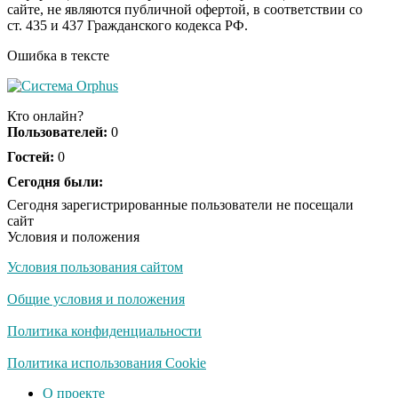
сайте, не являются публичной офертой, в соответствии со
отожгла! Видео не
ст. 435 и 437 Гражданского кодекса РФ.
оставит равнодушным
Ошибка в тексте
США — Южной
i
Корее: «Верни мне
Кто онлайн?
всё, что я подарил —
Пользователей:
0
Patriot и THAAD»
Гостей:
0
Забывший о
Сегодня были:
i
патриотизме
Сегодня зарегистрированные пользователи не посещали
Плющенко отправляет
сайт
сына выступать за
Условия и положения
Азербайджан
Условия пользования сайтом
Общие условия и положения
Политика конфиденциальности
Политика использования Cookie
О проекте