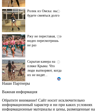
Ролик из Омска: вы
i
будете смеяться долго
Ржу не переставая, это
i
видео пересмотришь
не раз
Скрытая камера на
i
пляже Крыма: Что
люди вытворяют, когда
их не видят...
Наши Партнеры
Ролик длится
i
несколько секунд, а
Важная информация
смеяться вы будете
долго
Обратите внимание! Сайт носит исключительно
информационный характер и ни при каких условиях
информационные материалы и цены, размещенные на
Королева вагона
i