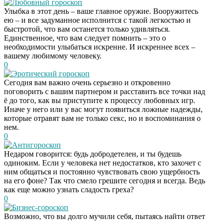
Любовный гороскоп
Улыбка в этот день – ваше главное оружие. Вооружитесь
ею – и все задуманное исполнится с такой легкостью и
быстротой, что вам останется только удивляться.
Единственное, что вам следует помнить – это о
необходимости улыбаться искренне. И искреннее всех –
вашему любимому человеку.
0
Эротический гороскоп
Сегодня вам важно очень серьезно и откровенно
поговорить с вашим партнером и расставить все точки над
ё до того, как вы приступите к процессу любовных игр.
Иначе у него или у вас могут появиться ложные надежды,
которые отравят вам не только секс, но и воспоминания о
нем.
0
Антигороскоп
Недаром говорится: будь добродетелен, и ты будешь
одиноким. Если у человека нет недостатков, кто захочет с
ним общаться и постоянно чувствовать свою ущербность
на его фоне? Так что смело грешите сегодня и всегда. Ведь
как еще можно узнать сладость греха?
0
Бизнес-гороскоп
Возможно, что вы долго мучили себя, пытаясь найти ответ