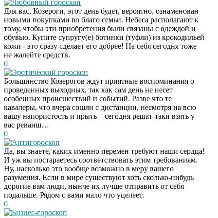
Любовный гороскоп
Для вас, Козероги, этот день будет, вероятно, ознаменован
новыми покупками во благо семьи. Небеса располагают к
тому, чтобы эти приобретения были связаны с одеждой и
обувью. Купите супругу(е) ботинки (туфли) из крокодильей
кожи - это сразу сделает его добрее! На себя сегодня тоже
не жалейте средств.
0
Эротический гороскоп
Большинство Козерогов ждут приятные воспоминания о
проведенных выходных, так как сам день не несет
особенных происшествий и событий. Разве что те
кавалеры, что вчера сошли с дистанции, несмотря на всю
вашу напористость и прыть – сегодня решат-таки взять у
вас реванш…
0
Антигороскоп
Да, вы знаете, каких именно перемен требуют наши сердца!
И уж вы постараетесь соответствовать этим требованиям.
Ну, насколько это вообще возможно в меру вашего
разумения. Если в мире существуют хоть сколько-нибудь
дорогие вам люди, нынче их лучше отправить от себя
подальше. Рядом с вами мало что уцелеет.
0
Бизнес-гороскоп