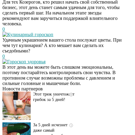
Для тех Козерогов, кто решил начать свой собственный
бизнес, этот день станет самым удачным для того, чтобы
сделать первый шаг. На начальном этапе звезды
рекомендуют вам заручиться поддержкой влиятельного
человека.
0
Кулинарный гороскоп
Удачным украшением вашего стола послужат цветы. При
чем тут кулинария? А кто мешает вам сделать их
съедобными?
0
Гороскоп здоровья
Даже самый
i
В этот день вы можете быть слишком эмоциональны,
запущенный грибок
поэтому постарайтесь контролировать свои чувства. В
исчезнет с корнем,
противном случае возможны проблемы с давлением и
если перед сном…
сильные головные и мышечные боли.
Новости партнеров
Этот трюк уничтожает
i
грибок за 5 дней!
За 5 дней исчезнет
i
даже самый