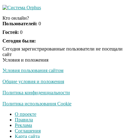
Скрытая камера на
i
пляже Крыма: Что
Кто онлайн?
люди вытворяют, когда
Пользователей:
0
их не видят...
Гостей:
0
Ролик длится
Сегодня были:
i
несколько секунд, а
Сегодня зарегистрированные пользователи не посещали
смеяться вы будете
сайт
долго
Условия и положения
Условия пользования сайтом
Королева вагона
i
отожгла! Видео не
Общие условия и положения
оставит равнодушным
Политика конфиденциальности
США — Южной
Политика использования Cookie
i
Корее: «Верни мне
О проекте
всё, что я подарил —
Правила
Patriot и THAAD»
Реклама
Соглашения
Забывший о
i
Карта сайта