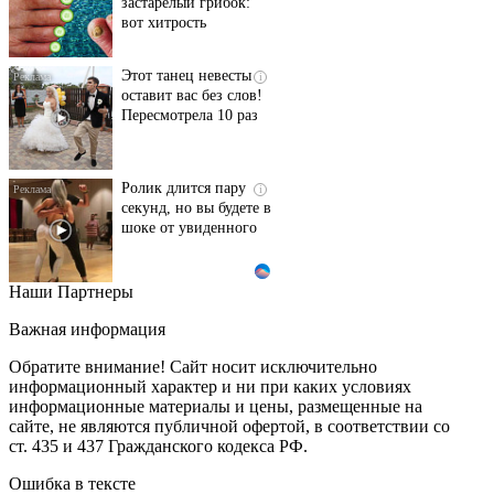
застарелый грибок:
вот хитрость
Этот танец невесты
i
оставит вас без слов!
Пересмотрела 10 раз
Ролик длится пару
i
секунд, но вы будете в
шоке от увиденного
Наши Партнеры
Ролик из Омска: вы
i
будете смеяться долго
Важная информация
Обратите внимание! Сайт носит исключительно
информационный характер и ни при каких условиях
информационные материалы и цены, размещенные на
Ржу не переставая, это
i
сайте, не являются публичной офертой, в соответствии со
видео пересмотришь
ст. 435 и 437 Гражданского кодекса РФ.
не раз
Ошибка в тексте