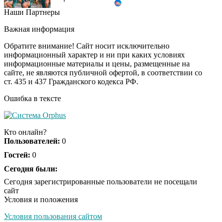
Наши Партнеры
Почему вы не сможете
i
вернуть в магазин
Важная информация
купленный телевизор
Обратите внимание! Сайт носит исключительно
информационный характер и ни при каких условиях
информационные материалы и цены, размещенные на
Ролик из Омска: вы
i
сайте, не являются публичной офертой, в соответствии со
будете смеяться долго
ст. 435 и 437 Гражданского кодекса РФ.
Ошибка в тексте
"Потеряли стыд в
i
погоне за "Диором":
Кто онлайн?
Поплавская вмазала
Пользователей:
0
семейке Плющенко
Гостей:
0
Сегодня были:
Ролик длится пару
i
секунд, но вы будете в
Сегодня зарегистрированные пользователи не посещали
шоке от увиденного
сайт
Условия и положения
Условия пользования сайтом
Королева вагона
i