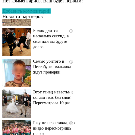
Нет комментариев. Ваш будет первым!
люди вытворяют, когда
их не видят...
Добавить комментарий
Новости партнеров
Ролик длится
i
несколько секунд, а
смеяться вы будете
долго
Семью убитого в
i
Петербурге мальчика
ждут проверки
Этот танец невесты
i
оставит вас без слов!
Пересмотрела 10 раз
Ржу не переставая, это
i
видео пересмотришь
не раз