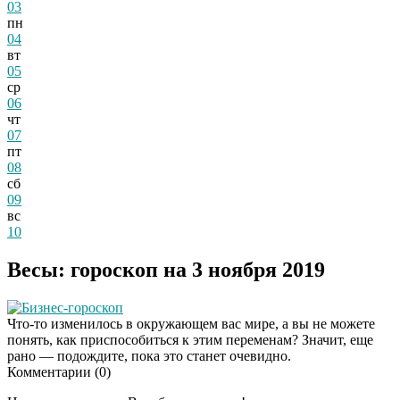
03
пн
04
вт
05
ср
06
чт
07
пт
08
сб
09
вс
10
Весы: гороскоп на 3 ноября 2019
Бизнес-гороскоп
Что-то изменилось в окружающем вас мире, а вы не можете
понять, как приспособиться к этим переменам? Значит, еще
рано — подождите, пока это станет очевидно.
Комментарии (
0
)
Скрытая камера на
i
пляже Крыма: Что