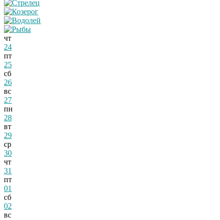
чт
24
пт
25
сб
26
вс
27
пн
28
вт
29
ср
30
чт
31
пт
01
сб
02
вс