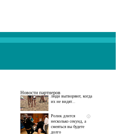
Скрытая камера на
i
пляже Крыма: Что
люди вытворяют, когда
их не видят...
Новости партнеров
Ролик длится
i
несколько секунд, а
смеяться вы будете
долго
Королева вагона
i
отожгла! Видео не