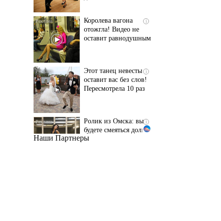
оставит равнодушным
Этот танец невесты
i
оставит вас без слов!
Пересмотрела 10 раз
Ролик из Омска: вы
i
будете смеяться долго
Наши Партнеры
Ржу не переставая, это
i
видео пересмотришь
не раз
Ролик длится пару
i
секунд, но вы будете в
шоке от увиденного