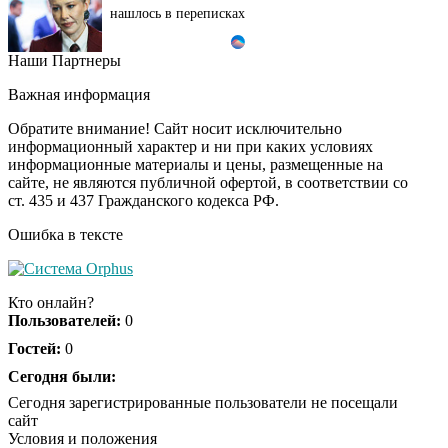
нашлось в переписках
Наши Партнеры
Ролик длится пару
i
секунд, но вы будете в
Важная информация
шоке от увиденного
Обратите внимание! Сайт носит исключительно
информационный характер и ни при каких условиях
информационные материалы и цены, размещенные на
Этот танец невесты
i
сайте, не являются публичной офертой, в соответствии со
оставит вас без слов!
ст. 435 и 437 Гражданского кодекса РФ.
Пересмотрела 10 раз
Ошибка в тексте
Ржу не переставая, это
i
видео пересмотришь
Кто онлайн?
не раз
Пользователей:
0
Гостей:
0
Ролик из Омска: вы
Сегодня были:
i
будете смеяться долго
Сегодня зарегистрированные пользователи не посещали
сайт
Условия и положения