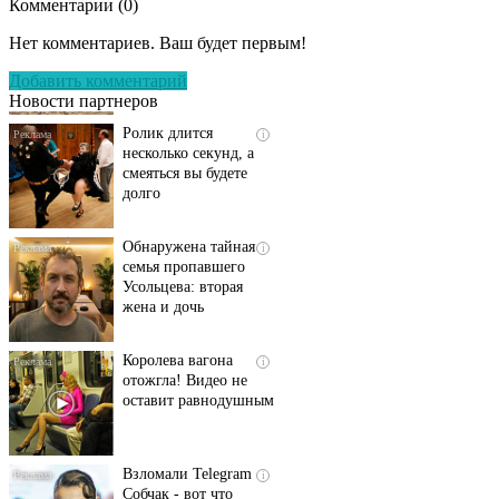
Комментарии (
0
)
Скрытая камера на
i
пляже Крыма: Что
Нет комментариев. Ваш будет первым!
люди вытворяют, когда
их не видят...
Добавить комментарий
Новости партнеров
Ролик длится
i
несколько секунд, а
смеяться вы будете
долго
Обнаружена тайная
i
семья пропавшего
Усольцева: вторая
жена и дочь
Королева вагона
i
отожгла! Видео не
оставит равнодушным
Взломали Telegram
i
Собчак - вот что