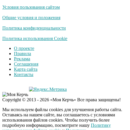
Условия пользования сайтом
Публичный удар
i
Зеленскому от Кличко:
Общие условия и положения
это настоящий вызов
Политика конфиденциальности
"Потеряли стыд в
Политика использования Cookie
i
погоне за "Диором":
О проекте
Поплавская вмазала
Правила
семейке Плющенко
Реклама
Соглашения
Карта сайта
Контакты
Copyright © 2013 - 2026 «Моя Керчь» Все права защищены!
Мы используем файлы cookies для улучшения работы сайта.
Оставаясь на нашем сайте, вы соглашаетесь с условиями
использования файлов cookies. Чтобы получить более
подробную информацию, посмотрите нашу
Политику