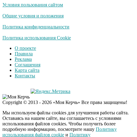
Условия пользования сайтом
Ролик длится
i
несколько секунд, а
Общие условия и положения
смеяться вы будете
долго
Политика конфиденциальности
Королева вагона
Политика использования Cookie
i
отожгла! Видео не
О проекте
оставит равнодушным
Правила
Реклама
Соглашения
Карта сайта
Контакты
Copyright © 2013 - 2026 «Моя Керчь» Все права защищены!
Мы используем файлы cookies для улучшения работы сайта.
Оставаясь на нашем сайте, вы соглашаетесь с условиями
использования файлов cookies. Чтобы получить более
подробную информацию, посмотрите нашу
Политику
использования файлов cookie
и
Политику