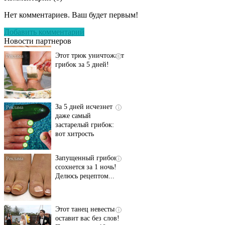
запущенный грибок
Нет комментариев. Ваш будет первым!
исчезнет с корнем,
если перед сном…
Добавить комментарий
Новости партнеров
Этот трюк уничтожает
i
грибок за 5 дней!
За 5 дней исчезнет
i
даже самый
застарелый грибок:
вот хитрость
Запущенный грибок
i
ссохнется за 1 ночь!
Делюсь рецептом...
Этот танец невесты
i
оставит вас без слов!
Пересмотрела 10 раз