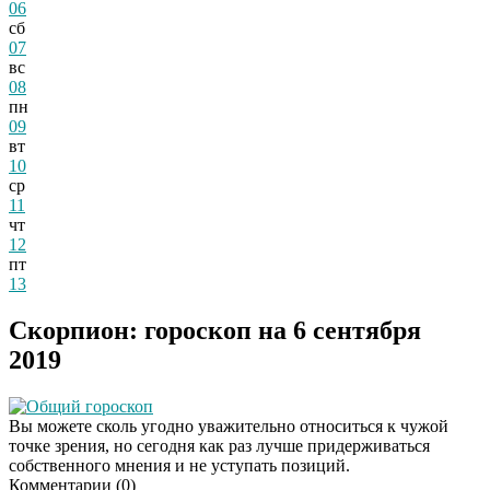
06
сб
07
вс
08
пн
09
вт
10
ср
11
чт
12
пт
13
Скорпион: гороскоп на 6 сентября
2019
Общий гороскоп
Вы можете сколь угодно уважительно относиться к чужой
точке зрения, но сегодня как раз лучше придерживаться
собственного мнения и не уступать позиций.
Комментарии (
0
)
Даже самый
i