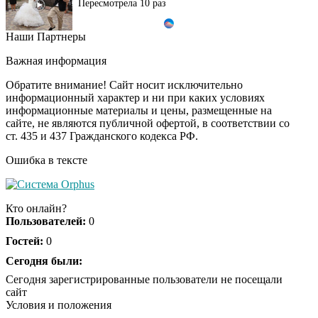
Наши Партнеры
Ролик длится пару
i
секунд, но вы будете в
Важная информация
шоке от увиденного
Обратите внимание! Сайт носит исключительно
информационный характер и ни при каких условиях
информационные материалы и цены, размещенные на
Ролик из Омска: вы
i
сайте, не являются публичной офертой, в соответствии со
будете смеяться долго
ст. 435 и 437 Гражданского кодекса РФ.
Ошибка в тексте
Ржу не переставая, это
i
видео пересмотришь
Кто онлайн?
не раз
Пользователей:
0
Гостей:
0
Скрытая камера на
Сегодня были:
i
пляже Крыма: Что
Сегодня зарегистрированные пользователи не посещали
люди вытворяют, когда
сайт
их не видят...
Условия и положения