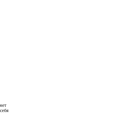
Королева вагона
i
отожгла! Видео не
оставит равнодушным
нет
 себя