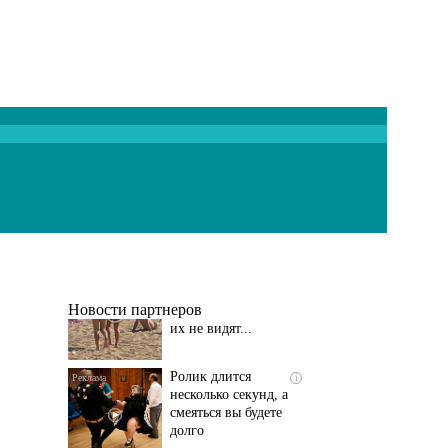
Скрытая камера на
i
пляже Крыма: Что
люди вытворяют, когда
их не видят...
Новости партнеров
Ролик длится
i
несколько секунд, а
смеяться вы будете
долго
Этот танец невесты
i
оставит вас без слов!