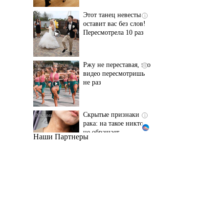
Пересмотрела 10 раз
Ржу не переставая, это
i
видео пересмотришь
не раз
Скрытые признаки
i
рака: на такое никто
не обращает
внимание, а зря!
Наши Партнеры
Ролик длится пару
i
секунд, но вы будете в
шоке от увиденного
Ролик из Омска: вы
i
будете смеяться долго