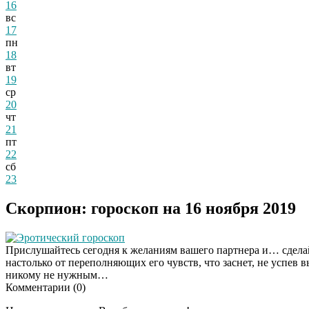
16
вс
17
пн
18
вт
19
ср
20
чт
21
пт
22
сб
23
Скорпион: гороскоп на 16 ноября 2019
Эротический гороскоп
Прислушайтесь сегодня к желаниям вашего партнера и… сделайт
настолько от переполняющих его чувств, что заснет, не успев 
никому не нужным…
Комментарии (
0
)