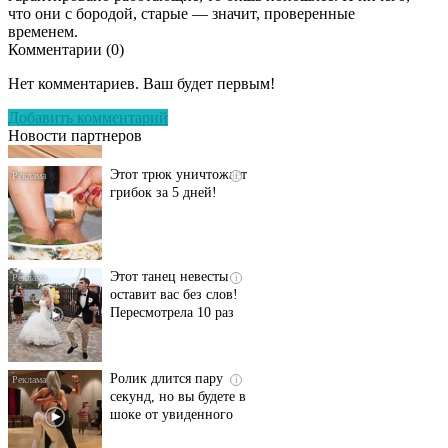
что они с бородой, старые — значит, проверенные
временем.
Комментарии (
0
)
Даже самый
i
запущенный грибок
Нет комментариев. Ваш будет первым!
исчезнет с корнем,
если перед сном…
Добавить комментарий
Новости партнеров
Этот трюк уничтожает
i
грибок за 5 дней!
Этот танец невесты
i
оставит вас без слов!
Пересмотрела 10 раз
Ролик длится пару
i
секунд, но вы будете в
шоке от увиденного