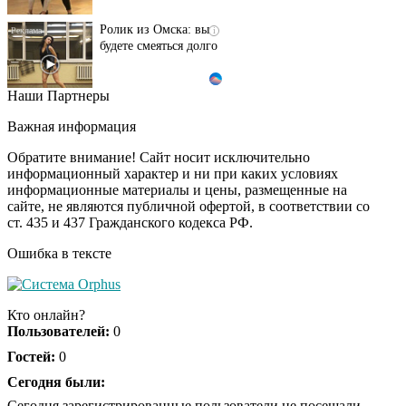
Ролик из Омска: вы
i
будете смеяться долго
Наши Партнеры
Ржу не переставая, это
i
видео пересмотришь
Важная информация
не раз
Обратите внимание! Сайт носит исключительно
информационный характер и ни при каких условиях
информационные материалы и цены, размещенные на
Скрытая камера на
i
сайте, не являются публичной офертой, в соответствии со
пляже Крыма: Что
ст. 435 и 437 Гражданского кодекса РФ.
люди вытворяют, когда
их не видят...
Ошибка в тексте
Ролик длится
i
несколько секунд, а
Кто онлайн?
смеяться вы будете
Пользователей:
0
долго
Гостей:
0
Королева вагона
Сегодня были:
i
отожгла! Видео не
Сегодня зарегистрированные пользователи не посещали