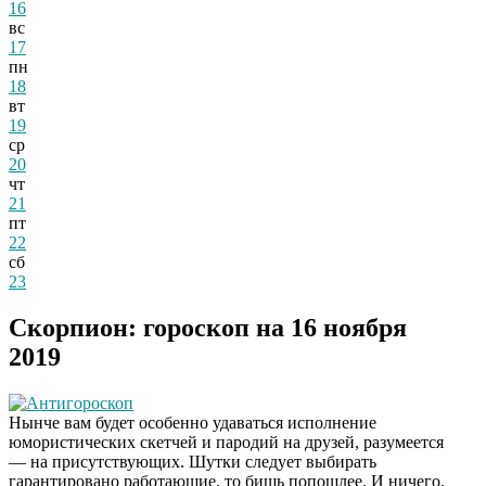
16
вс
17
пн
18
вт
19
ср
20
чт
21
пт
22
сб
23
Скорпион: гороскоп на 16 ноября
2019
Антигороскоп
Нынче вам будет особенно удаваться исполнение
юмористических скетчей и пародий на друзей, разумеется
— на присутствующих. Шутки следует выбирать
гарантировано работающие, то бишь попошлее. И ничего,