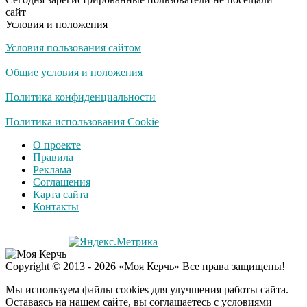
оставит равнодушным
сайт
Условия и положения
Условия пользования сайтом
США — Южной
i
Корее: «Верни мне
Общие условия и положения
всё, что я подарил —
Patriot и THAAD»
Политика конфиденциальности
Политика использования Cookie
О проекте
Правила
Реклама
Соглашения
Карта сайта
Контакты
Copyright © 2013 - 2026 «Моя Керчь» Все права защищены!
Мы используем файлы cookies для улучшения работы сайта.
Оставаясь на нашем сайте, вы соглашаетесь с условиями