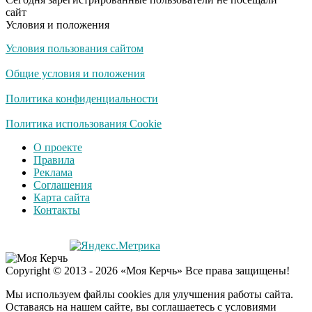
сайт
Условия и положения
Условия пользования сайтом
Публичный удар
i
Зеленскому от Кличко:
Общие условия и положения
это настоящий вызов
Политика конфиденциальности
"Потеряли стыд в
Политика использования Cookie
i
погоне за "Диором":
О проекте
Поплавская вмазала
Правила
семейке Плющенко
Реклама
Соглашения
Карта сайта
Контакты
Copyright © 2013 - 2026 «Моя Керчь» Все права защищены!
Мы используем файлы cookies для улучшения работы сайта.
Оставаясь на нашем сайте, вы соглашаетесь с условиями