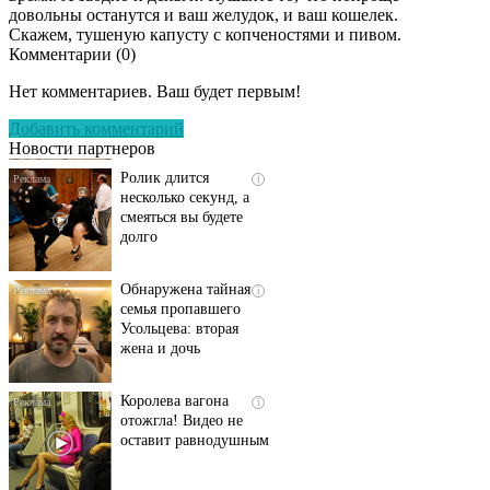
довольны останутся и ваш желудок, и ваш кошелек.
Скажем, тушеную капусту с копченостями и пивом.
Комментарии (
0
)
Скрытая камера на
i
пляже Крыма: Что
Нет комментариев. Ваш будет первым!
люди вытворяют, когда
их не видят...
Добавить комментарий
Новости партнеров
Ролик длится
i
несколько секунд, а
смеяться вы будете
долго
Обнаружена тайная
i
семья пропавшего
Усольцева: вторая
жена и дочь
Королева вагона
i
отожгла! Видео не
оставит равнодушным