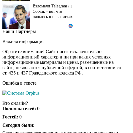
Взломали Telegram
i
Собчак - вот что
нашлось в переписках
Наши Партнеры
Этот танец невесты
i
оставит вас без слов!
Важная информация
Пересмотрела 10 раз
Обратите внимание! Сайт носит исключительно
информационный характер и ни при каких условиях
информационные материалы и цены, размещенные на
Ролик длится пару
i
сайте, не являются публичной офертой, в соответствии со
секунд, но вы будете в
ст. 435 и 437 Гражданского кодекса РФ.
шоке от увиденного
Ошибка в тексте
Ржу не переставая, это
i
видео пересмотришь
Кто онлайн?
не раз
Пользователей:
0
Гостей:
0
Ролик из Омска: вы
Сегодня были:
i
будете смеяться долго
Сегодня зарегистрированные пользователи не посещали