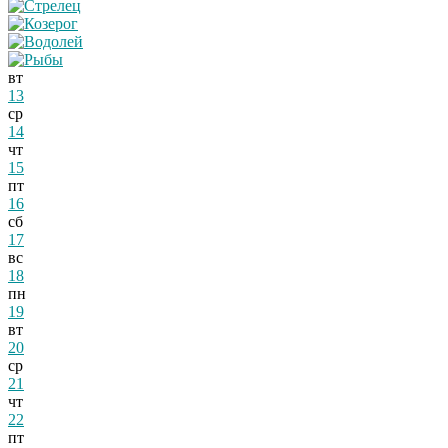
вт
13
ср
14
чт
15
пт
16
сб
17
вс
18
пн
19
вт
20
ср
21
чт
22
пт