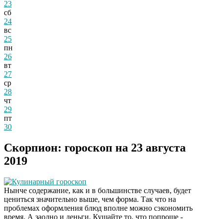
23
сб
24
вс
25
пн
26
вт
27
ср
28
чт
29
пт
30
Скорпион: гороскоп на 23 августа
2019
Кулинарный гороскоп
Нынче содержание, как и в большинстве случаев, будет
цениться значительно выше, чем форма. Так что на
проблемах оформления блюд вполне можно сэкономить
время. А заодно и деньги. Кушайте то, что попроще -