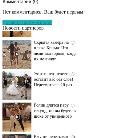
Комментарии (
0
)
Ролик длится
i
несколько секунд, а
Нет комментариев. Ваш будет первым!
смеяться вы будете
долго
Добавить комментарий
Новости партнеров
Скрытая камера на
i
пляже Крыма: Что
люди вытворяют, когда
их не видят...
Этот танец невесты
i
оставит вас без слов!
Пересмотрела 10 раз
Ролик длится пару
i
секунд, но вы будете в
шоке от увиденного
Ржу не переставая, это
i
видео пересмотришь