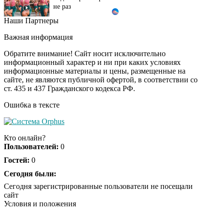
Наши Партнеры
"Потеряли стыд в
i
погоне за "Диором":
Важная информация
Поплавская вмазала
семейке Плющенко
Обратите внимание! Сайт носит исключительно
информационный характер и ни при каких условиях
информационные материалы и цены, размещенные на
Ролик из Омска: вы
i
сайте, не являются публичной офертой, в соответствии со
будете смеяться долго
ст. 435 и 437 Гражданского кодекса РФ.
Ошибка в тексте
Королева вагона
i
отожгла! Видео не
Кто онлайн?
оставит равнодушным
Пользователей:
0
Гостей:
0
Сегодня были:
Сегодня зарегистрированные пользователи не посещали
сайт
Условия и положения