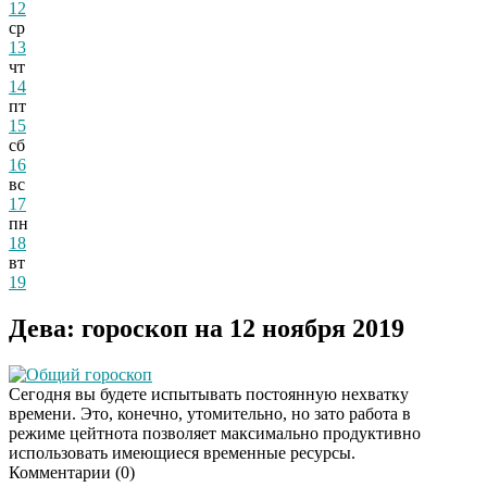
12
ср
13
чт
14
пт
15
сб
16
вс
17
пн
18
вт
19
Дева: гороскоп на 12 ноября 2019
Общий гороскоп
Сегодня вы будете испытывать постоянную нехватку
времени. Это, конечно, утомительно, но зато работа в
режиме цейтнота позволяет максимально продуктивно
использовать имеющиеся временные ресурсы.
Комментарии (
0
)
Ролик длится
i