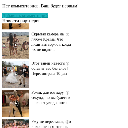
несколько секунд, а
Нет комментариев. Ваш будет первым!
смеяться вы будете
долго
Добавить комментарий
Новости партнеров
Скрытая камера на
i
пляже Крыма: Что
люди вытворяют, когда
их не видят...
Этот танец невесты
i
оставит вас без слов!
Пересмотрела 10 раз
Ролик длится пару
i
секунд, но вы будете в
шоке от увиденного
Ржу не переставая, это
i
видео пересмотришь
не раз