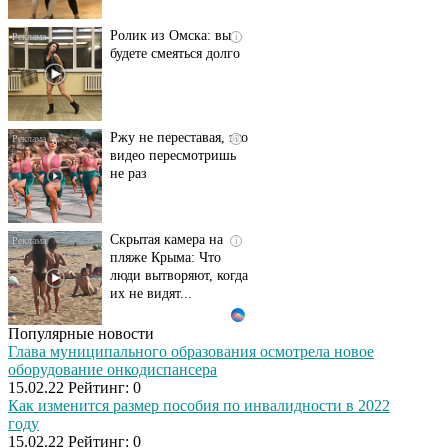
Ролик из Омска: вы
i
будете смеяться долго
Ржу не переставая, это
i
видео пересмотришь
не раз
Скрытая камера на
i
пляже Крыма: Что
люди вытворяют, когда
их не видят...
Популярные новости
Ролик длится
i
Глава муниципального образования осмотрела новое
несколько секунд, а
оборудование онкодиспансера
смеяться вы будете
15.02.22
Рейтинг:
0
долго
Как изменится размер пособия по инвалидности в 2022
году
15.02.22
Рейтинг:
0
Королева вагона
i