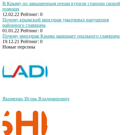
В Крыму по завышенным ценам купили станции скорой
отожгла! Видео не
помощи
оставит равнодушным
12.02.22
Рейтинг:
0
Почему крымский минздрав умалчивал нарушения
районного главврача
01.01.22
Рейтинг:
0
Почему минздрав Крыма защищает опального главврача
19.12.21
Рейтинг:
0
Новые персоны
Якименко Игорь Владимирович