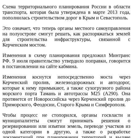
Схема территориального планирования России в области
транспорта, которая была утверждена в марте 2013 года,
пополнилась строительством дорог в Крым и Севастополь.
Это означает, что теперь органы местного самоуправления
на полуострове смогут решать, как распоряжаться землей
для строительства инфраструктуры, связанной с
Керченским мостом.
Изменения в схему планирования предложил Минтранс
РФ. 9 июля правительство утвердило поправки, говорится
в постановлении на сайте кабмина.
Изменения коснутся непосредственно моста через
Керченский пролив, железнодорожных и автодорог,
которые к нему примыкают, а также сухогрузного района
морского порта Тамань и автотрассы М25 (А290). Она
протянется от Новороссийска через Керченский пролив до
Приморского, Феодосии, Старого Крыма и Симферополя.
Чтобы процесс не стопорился, органы госвласти и
муниципалитеты смогут принимать решения о
резервировании или изъятии земель, переводе участков из
одной категории в другую, а также о разработке
документаций при планировании территорий и выдаче