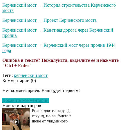
Керченский мост
→
История строительства Керченского
моста
Керченский мост
→
Проект Керченского моста
Керченский мост
→
Канатная дорога через Керченский
пролив
Керченский мост
→
Керченский мост через пролив 1944
года
Ошибка в тексте? Пожалуйста, выделите ее и нажмите
"Ctrl + Enter"
Теги:
керченский мост
Комментарии (
0
)
Этот танец невесты
i
оставит вас без слов!
Нет комментариев. Ваш будет первым!
Пересмотрела 10 раз
Добавить комментарий
Новости партнеров
Ролик длится пару
i
секунд, но вы будете в
шоке от увиденного