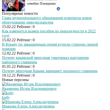
семейке Плющенко
Популярные новости
Ржу не переставая, это
i
Глава муниципального образования осмотрела новое
видео пересмотришь
оборудование онкодиспансера
не раз
15.02.22
Рейтинг:
0
Как изменится размер пособия по инвалидности в 2022
году
15.02.22
Рейтинг:
0
Ролик длится пару
i
В Крыму по завышенным ценам купили станции скорой
секунд, но вы будете в
помощи
шоке от увиденного
12.02.22
Рейтинг:
0
Почему крымский минздрав умалчивал нарушения
районного главврача
Ролик из Омска: вы
01.01.22
Рейтинг:
0
i
будете смеяться долго
Почему минздрав Крыма защищает опального главврача
19.12.21
Рейтинг:
0
Новые персоны
Якименко Игорь Владимирович
Королева вагона
i
отожгла! Видео не
kotly
оставит равнодушным
Иванова Елена Александровна