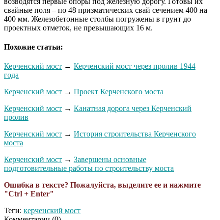
возводятся первые опоры под железную дорогу. Готовы их
свайные поля – по 48 призматических свай сечением 400 на
400 мм. Железобетонные столбы погружены в грунт до
проектных отметок, не превышающих 16 м.
Похожие статьи:
Керченский мост
→
Керченский мост через пролив 1944
года
Керченский мост
→
Проект Керченского моста
Керченский мост
→
Канатная дорога через Керченский
пролив
Керченский мост
→
История строительства Керченского
моста
Керченский мост
→
Завершены основные
подготовительные работы по строительству моста
Ошибка в тексте? Пожалуйста, выделите ее и нажмите
"Ctrl + Enter"
Теги:
керченский мост
Комментарии (
0
)