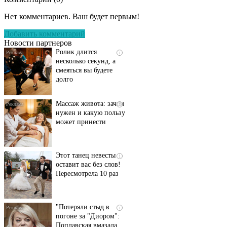
Скрытая камера на
i
пляже Крыма: Что
Нет комментариев. Ваш будет первым!
люди вытворяют, когда
их не видят...
Добавить комментарий
Новости партнеров
Ролик длится
i
несколько секунд, а
смеяться вы будете
долго
Массаж живота: зачем
i
нужен и какую пользу
может принести
Этот танец невесты
i
оставит вас без слов!
Пересмотрела 10 раз
"Потеряли стыд в
i
погоне за "Диором":
Поплавская вмазала