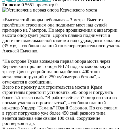
Голосов:
0
5651 просмотр
0
«Высота этой опоры небольшая – 3 метра. Вместе с
пролётным строением она поднимет мост над сушей
примерно на 7 метров. По мере продвижения к акватории
высота опор будет расти. Дорога плавно поднимется и
достигнет максимальной отметки над судоходным каналом
(35 м)», – сообщил главный инженер строительного участка
Алексей Емченко.
"На острове Тузла возведена первая опора моста через
Керченский пролив - опора №173 под автомобильную
трассу. Для ее устройства понадобилось 400 тонн
металлоконструкций и 250 кубометров бетона", -
отмечается в сообщении.
Всего по проекту для строительства моста в Крым
строителям предстоит установить 595 опор и погрузить
более 5,5 тысяч свай. "В работе сейчас 57 опор на пяти из
восьми участков строительства", - сообщил главный
инженер Упрдор "Тамань" Юрий Сафонов. По его словам,
в грунт погружено уже более 450 свай разного типа,
ведется забивка еще свыше 100 свай, сооружение
ростверков и др.
На косе Тузла в ближайшее времени завершится установка