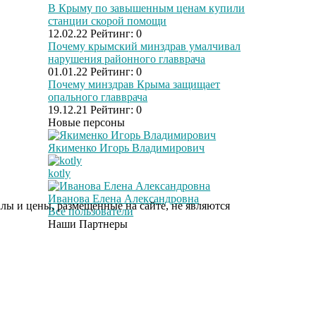
В Крыму по завышенным ценам купили
шоке от увиденного
станции скорой помощи
12.02.22
Рейтинг:
0
Почему крымский минздрав умалчивал
Ржу не переставая, это
нарушения районного главврача
i
видео пересмотришь
01.01.22
Рейтинг:
0
не раз
Почему минздрав Крыма защищает
опального главврача
19.12.21
Рейтинг:
0
Новые персоны
Ролик из Омска: вы
i
будете смеяться долго
Якименко Игорь Владимирович
kotly
Иванова Елена Александровна
Публичный удар
i
ы и цены, размещенные на сайте, не являются
Все пользователи
Зеленскому от Кличко:
Наши Партнеры
это настоящий вызов
"Потеряли стыд в
i
погоне за "Диором":
Поплавская вмазала
семейке Плющенко