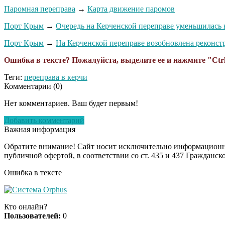
Паромная переправа
→
Карта движение паромов
Порт Крым
→
Очередь на Керченской переправе уменьшилась в
Порт Крым
→
На Керченской переправе возобновлена реконст
Ошибка в тексте? Пожалуйста, выделите ее и нажмите "Ctrl
Теги:
переправа в керчи
Комментарии (
0
)
Нет комментариев. Ваш будет первым!
Добавить комментарий
Важная информация
Обратите внимание! Сайт носит исключительно информационны
публичной офертой, в соответствии со ст. 435 и 437 Гражданск
Ошибка в тексте
Кто онлайн?
Пользователей:
0