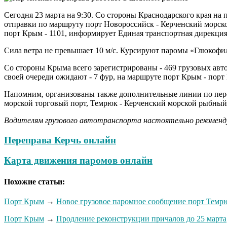
Сегодня 23 марта на 9:30. Со стороны Краснодарского края на 
отправки по маршруту порт Новороссийск - Керченский морско
порт Крым - 1101, информирует Единая транспортная дирекция
Сила ветра не превышает 10 м/с. Курсируют паромы «Глюкофи
Со стороны Крыма всего зарегистрированы - 469 грузовых авт
своей очереди ожидают - 7 фур, на маршруте порт Крым - порт 
Напомним, организованы также дополнительные линии по пере
морской торговый порт, Темрюк - Керченский морской рыбный
Водителям грузового автотранспорта настоятельно рекоменд
Переправа Керчь онлайн
Карта движения паромов онлайн
Похожие статьи:
Порт Крым
→
Новое грузовое паромное сообщение порт Темр
Порт Крым
→
Продление реконструкции причалов до 25 марта