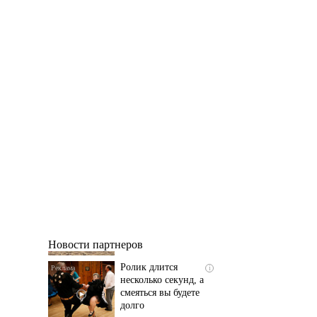
Скрытая камера на
i
пляже Крыма: Что
люди вытворяют, когда
их не видят...
Новости партнеров
Ролик длится
i
несколько секунд, а
смеяться вы будете
долго