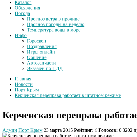
Каталог
Объявления
Погода
Прогноз ветра в проливе
Прогноз погоды на неделю
Температура воды в море
Инфо
Гороскоп
Поздравления
Игры онлайн
Общение
Автозапчасти
Экзамен по ПДД
Главная
Новости
Порт Крым
Керченская переправа работает в штатном режиме
Керченская переправа работа
Админ
Порт Крым
23 марта 2015
Рейтинг:
0
Голосов:
0
3202 п