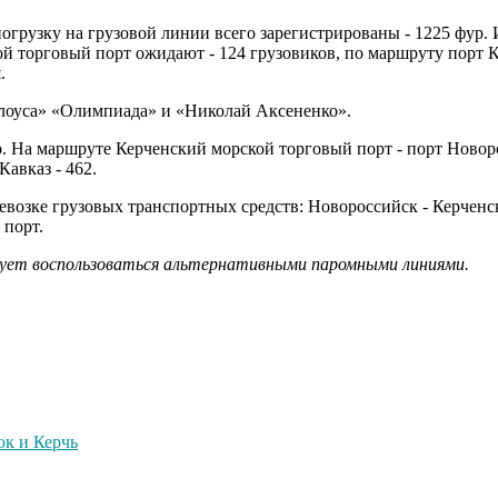
погрузку на грузовой линии всего зарегистрированы - 1225 фур. 
й торговый порт ожидают - 124 грузовиков, по маршруту порт К
.
лоуса» «Олимпиада» и «Николай Аксененко».
о. На маршруте Керченский морской торговый порт - порт Ново
Кавказ - 462.
возке грузовых транспортных средств: Новороссийск - Керчен
 порт.
ует воспользоваться альтернативными паромными линиями.
юк и Керчь