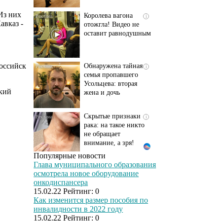
Королева вагона
i
Из них
отожгла! Видео не
авказ -
оставит равнодушным
Обнаружена тайная
i
российск
семья пропавшего
Усольцева: вторая
жена и дочь
ский
Скрытые признаки
i
рака: на такое никто
не обращает
внимание, а зря!
Популярные новости
Этот танец невесты
i
Глава муниципального образования
оставит вас без слов!
осмотрела новое оборудование
Пересмотрела 10 раз
онкодиспансера
15.02.22
Рейтинг:
0
Как изменится размер пособия по
инвалидности в 2022 году
Ролик длится пару
i
15.02.22
Рейтинг:
0
секунд, но вы будете в