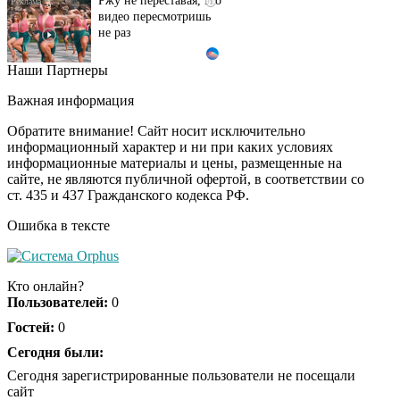
видео пересмотришь
не раз
Наши Партнеры
Ролик длится пару
i
секунд, но вы будете в
Важная информация
шоке от увиденного
Обратите внимание! Сайт носит исключительно
информационный характер и ни при каких условиях
информационные материалы и цены, размещенные на
Ролик из Омска: вы
i
сайте, не являются публичной офертой, в соответствии со
будете смеяться долго
ст. 435 и 437 Гражданского кодекса РФ.
Ошибка в тексте
Королева вагона
i
отожгла! Видео не
Кто онлайн?
оставит равнодушным
Пользователей:
0
Гостей:
0
Сегодня были:
Сегодня зарегистрированные пользователи не посещали
сайт