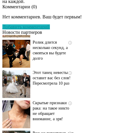
на каждой.
Комментарии (
0
)
Скрытая камера на
i
пляже Крыма: Что
Нет комментариев. Ваш будет первым!
люди вытворяют, когда
их не видят...
Добавить комментарий
Новости партнеров
Ролик длится
i
несколько секунд, а
смеяться вы будете
долго
Этот танец невесты
i
оставит вас без слов!
Пересмотрела 10 раз
Скрытые признаки
i
рака: на такое никто
не обращает
внимание, а зря!
Ржу не переставая, это
i