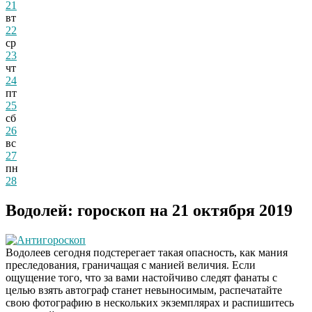
21
вт
22
ср
23
чт
24
пт
25
сб
26
вс
27
пн
28
Водолей: гороскоп на 21 октября 2019
Антигороскоп
Водолеев сегодня подстерегает такая опасность, как мания
преследования, граничащая с манией величия. Если
ощущение того, что за вами настойчиво следят фанаты с
целью взять автограф станет невыносимым, распечатайте
свою фотографию в нескольких экземплярах и распишитесь