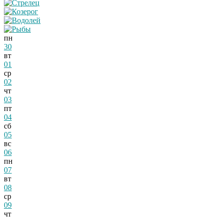
пн
30
вт
01
ср
02
чт
03
пт
04
сб
05
вс
06
пн
07
вт
08
ср
09
чт