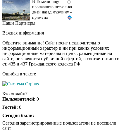
пропавшего несколько
дней назад мужчину –
приметы
Наши Партнеры
Ржу не переставая, это
i
видео пересмотришь
Важная информация
не раз
Обратите внимание! Сайт носит исключительно
информационный характер и ни при каких условиях
информационные материалы и цены, размещенные на
"Потеряли стыд в
i
сайте, не являются публичной офертой, в соответствии со
погоне за "Диором":
ст. 435 и 437 Гражданского кодекса РФ.
Поплавская вмазала
семейке Плющенко
Ошибка в тексте
Ролик из Омска: вы
i
будете смеяться долго
Кто онлайн?
Пользователей:
0
Гостей:
0
Королева вагона
Сегодня были:
i
отожгла! Видео не
Сегодня зарегистрированные пользователи не посещали
оставит равнодушным
сайт