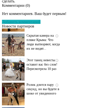
сделать.
Комментарии (
0
)
Ролик длится
i
несколько секунд, а
Нет комментариев. Ваш будет первым!
смеяться вы будете
долго
Добавить комментарий
Новости партнеров
Скрытая камера на
i
пляже Крыма: Что
люди вытворяют, когда
их не видят...
Этот танец невесты
i
оставит вас без слов!
Пересмотрела 10 раз
Ролик длится пару
i
секунд, но вы будете в
шоке от увиденного
В Тюмени ищут
i