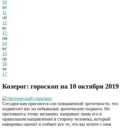
10
пт
11
сб
12
вс
13
пн
14
вт
15
ср
16
чт
17
Козерог: гороскоп на 10 октября 2019
Эротический гороскоп
Сегодня вам приснится сон повышенной эротичности, что
подвигнет вас на небывалые эротические подвиги. Не
противьтесь этому желанию, направьте лишь его в
правильном направлении в сторону человека, который
наверняка оценит и поймет все то, что вы хотите с ним