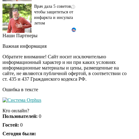
Врач дала 5 советов,
i
чтобы защититься от
инфаркта и инсульта
летом
Наши Партнеры
Ролик длится пару
i
секунд, но вы будете в
Важная информация
шоке от увиденного
Обратите внимание! Сайт носит исключительно
информационный характер и ни при каких условиях
информационные материалы и цены, размещенные на
Ролик из Омска: вы
i
сайте, не являются публичной офертой, в соответствии со
будете смеяться долго
ст. 435 и 437 Гражданского кодекса РФ.
Ошибка в тексте
Королева вагона
i
отожгла! Видео не
Кто онлайн?
оставит равнодушным
Пользователей:
0
Гостей:
0
Сегодня были: