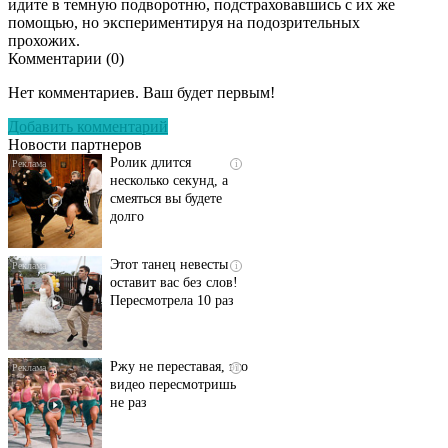
идите в темную подворотню, подстраховавшись с их же
помощью, но экспериментируя на подозрительных
прохожих.
Комментарии (
0
)
Скрытая камера на
i
пляже Крыма: Что
Нет комментариев. Ваш будет первым!
люди вытворяют, когда
их не видят...
Добавить комментарий
Новости партнеров
Ролик длится
i
несколько секунд, а
смеяться вы будете
долго
Этот танец невесты
i
оставит вас без слов!
Пересмотрела 10 раз
Ржу не переставая, это
i
видео пересмотришь
не раз