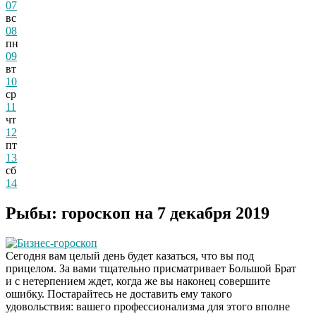
07
вс
08
пн
09
вт
10
ср
11
чт
Даже самый
i
12
запущенный грибок
пт
исчезнет с корнем,
13
если перед сном…
сб
14
Этот трюк уничтожает
i
Рыбы: гороскоп на 7 декабря 2019
грибок за 5 дней!
Бизнес-гороскоп
Сегодня вам целый день будет казаться, что вы под
прицелом. За вами тщательно присматривает Большой Брат
За 5 дней исчезнет
i
и с нетерпением ждет, когда же вы наконец совершите
даже самый
ошибку. Постарайтесь не доставить ему такого
застарелый грибок:
удовольствия: вашего профессионализма для этого вполне
вот хитрость