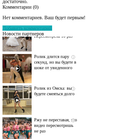
достаточно.
Комментарии (
0
)
Этот танец невесты
i
Нет комментариев. Ваш будет первым!
оставит вас без слов!
Пересмотрела 10 раз
Добавить комментарий
Новости партнеров
Ролик длится пару
i
секунд, но вы будете в
шоке от увиденного
Ролик из Омска: вы
i
будете смеяться долго
Ржу не переставая, это
i
видео пересмотришь
не раз