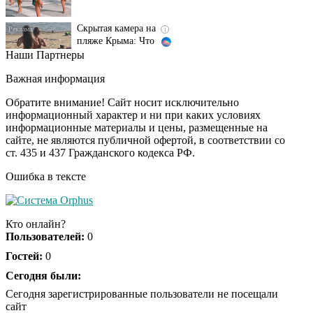
Скрытая камера на
i
пляже Крыма: Что
люди вытворяют, когда
их не видят...
Наши Партнеры
Ролик длится
i
Важная информация
несколько секунд, а
смеяться вы будете
Обратите внимание! Сайт носит исключительно
долго
информационный характер и ни при каких условиях
информационные материалы и цены, размещенные на
сайте, не являются публичной офертой, в соответствии со
Королева вагона
i
ст. 435 и 437 Гражданского кодекса РФ.
отожгла! Видео не
оставит равнодушным
Ошибка в тексте
Кто онлайн?
Пользователей:
0
Гостей:
0
Сегодня были:
Сегодня зарегистрированные пользователи не посещали
сайт