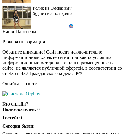
Ролик из Омска: вы
i
будете смеяться долго
Наши Партнеры
Ржу не переставая, это
i
видео пересмотришь
Важная информация
не раз
Обратите внимание! Сайт носит исключительно
информационный характер и ни при каких условиях
информационные материалы и цены, размещенные на
Скрытая камера на
i
сайте, не являются публичной офертой, в соответствии со
пляже Крыма: Что
ст. 435 и 437 Гражданского кодекса РФ.
люди вытворяют, когда
их не видят...
Ошибка в тексте
Ролик длится
i
несколько секунд, а
Кто онлайн?
смеяться вы будете
Пользователей:
0
долго
Гостей:
0
Королева вагона
Сегодня были:
i
отожгла! Видео не
Сегодня зарегистрированные пользователи не посещали