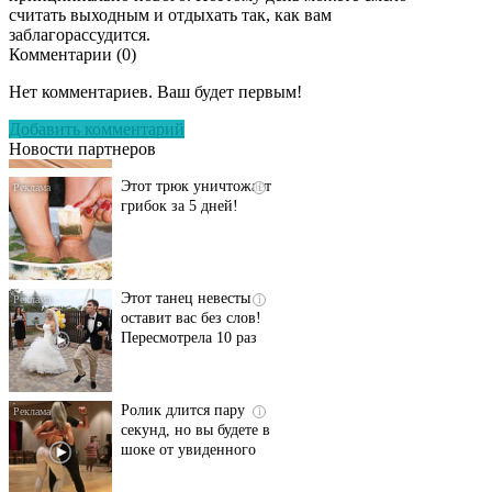
считать выходным и отдыхать так, как вам
заблагорассудится.
Комментарии (
0
)
Даже самый
i
запущенный грибок
Нет комментариев. Ваш будет первым!
исчезнет с корнем,
если перед сном…
Добавить комментарий
Новости партнеров
Этот трюк уничтожает
i
грибок за 5 дней!
Этот танец невесты
i
оставит вас без слов!
Пересмотрела 10 раз
Ролик длится пару
i
секунд, но вы будете в
шоке от увиденного