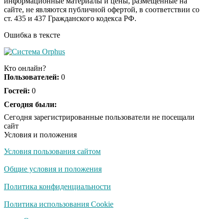
информационные материалы и цены, размещенные на
Ролик из Омска: вы
i
сайте, не являются публичной офертой, в соответствии со
будете смеяться долго
ст. 435 и 437 Гражданского кодекса РФ.
Ошибка в тексте
Ржу не переставая, это
i
видео пересмотришь
Кто онлайн?
не раз
Пользователей:
0
Гостей:
0
Скрытая камера на
Сегодня были:
i
пляже Крыма: Что
Сегодня зарегистрированные пользователи не посещали
люди вытворяют, когда
сайт
их не видят...
Условия и положения
Условия пользования сайтом
Ролик длится
i
несколько секунд, а
Общие условия и положения
смеяться вы будете
долго
Политика конфиденциальности
Королева вагона
Политика использования Cookie
i
отожгла! Видео не