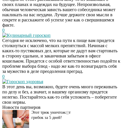
своих планах и надеждах на будущее. Непроизвольная,
обычная человеческая зависть вашего собеседника может
накликать на вас неудачи. Лучше держите свои мысли в
секрете и расскажите об успехе уже как о свершившемся
факте.
0
Кулинарный гороскоп
Сегодня не исключено, что на пути к пище вам придется
столкнуться с массой мелких препятствий. Начиная с
каких-то пустяковых дел, которые не дадут вам стартовать
в сторону едальни, и заканчивая забытым в офисе
кошельком. Придется с особой ответственностью подойти к
проблеме выбора блюд - надо же как-то вознаградить себя
за мужество в деле преодоления преград.
0
Гороскоп здоровья
Даже самый
i
В этот день вы, возможно, будете очень много переживать
запущенный грибок
по делу и без, а значит, и вашему организму придется
исчезнет с корнем,
нелегко. Постарайтесь как-то себя успокоить – поберегите
если перед сном…
свои нервы.
Новости партнеров
Этот трюк уничтожает
i
грибок за 5 дней!