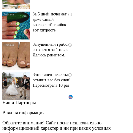
За 5 дней исчезнет
i
даже самый
застарелый грибок:
вот хитрость
Запущенный грибок
i
ссохнется за 1 ночь!
Делюсь рецептом...
Этот танец невесты
i
оставит вас без слов!
Пересмотрела 10 раз
Наши Партнеры
Ролик длится пару
i
секунд, но вы будете в
Важная информация
шоке от увиденного
Обратите внимание! Сайт носит исключительно
информационный характер и ни при каких условиях