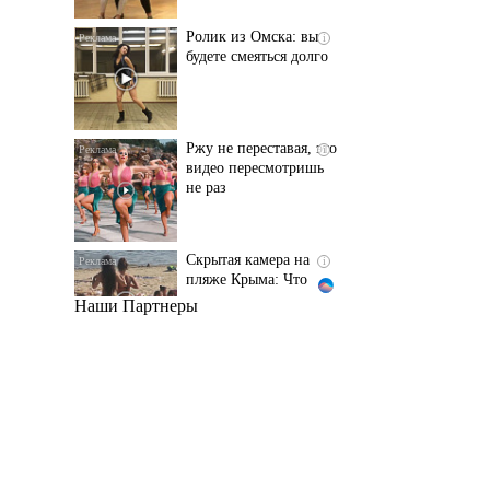
Ржу не переставая, это
i
видео пересмотришь
не раз
Скрытая камера на
i
пляже Крыма: Что
люди вытворяют, когда
их не видят...
Наши Партнеры
Ролик длится
i
несколько секунд, а
смеяться вы будете
долго
Королева вагона
i
отожгла! Видео не
оставит равнодушным