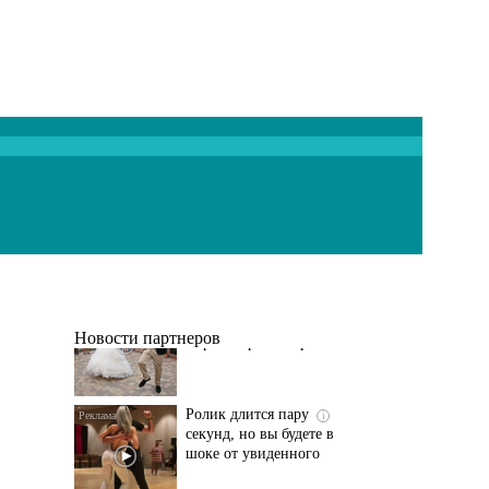
Этот танец невесты
i
оставит вас без слов!
Пересмотрела 10 раз
Новости партнеров
Ролик длится пару
i
секунд, но вы будете в
шоке от увиденного
Ролик из Омска: вы
i
будете смеяться долго