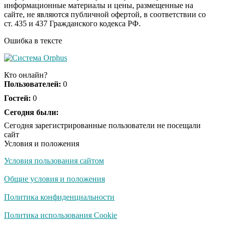
информационные материалы и цены, размещенные на
Ролик длится пару
i
сайте, не являются публичной офертой, в соответствии со
секунд, но вы будете в
ст. 435 и 437 Гражданского кодекса РФ.
шоке от увиденного
Ошибка в тексте
Ролик из Омска: вы
i
будете смеяться долго
Кто онлайн?
Пользователей:
0
Гостей:
0
Ржу не переставая, это
Сегодня были:
i
видео пересмотришь
Сегодня зарегистрированные пользователи не посещали
не раз
сайт
Условия и положения
Условия пользования сайтом
Скрытая камера на
i
пляже Крыма: Что
Общие условия и положения
люди вытворяют, когда
их не видят...
Политика конфиденциальности
Ролик длится
Политика использования Cookie
i
несколько секунд, а