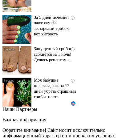
За 5 дней исчезнет
i
даже самый
застарелый грибок:
вот хитрость
Запущенный грибок
i
ссохнется за 1 ночь!
Делюсь рецептом...
Моя бабушка
i
показала, как за 12
дней убрать страшный
грибок ногтя
Наши Партнеры
Этот танец невесты
i
оставит вас без слов!
Важная информация
Пересмотрела 10 раз
Обратите внимание! Сайт носит исключительно
информационный характер и ни при каких условиях