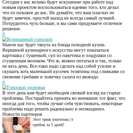
Сегодня у вас велико будет искушение при работе над
новым проектом воспользоваться идеями того, кто делал
что-то похожее до вас. Не думайте, что ваш плагиат не
будет замечен, простой выход не всегда самый лучший.
Потрудитесь чуть больше, и вы сами придумаете отличное
решение.
0
Кулинарный гороскоп
Нынче вас будет тянуть на блюда походной кухни.
Вершиной кулинарного искусства могут показаться
картошка с тушенкой, суп из пакетика и оладушки со
сгущенным молоком. Что ж, можно питаться и так, только
не весь день. Все-таки надо сделать над собой усилие и
скушать хоть маленький кусочек телятины под сливками со
свежими грибами и ложечку салата из авокадо.
0
Гороскоп здоровья
Даже самый
i
В этот день вам будет необходим свежий взгляд на старые
запущенный грибок
проблемы. Постарайтесь принять во внимание тот факт, что
исчезнет с корнем,
иногда для того, чтобы лучше себя чувствовать, некоторые
если перед сном…
проблемы надо решать радикально и неожиданно.
Новости партнеров
Этот трюк уничтожает
i
грибок за 5 дней!