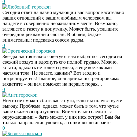
0
Любовный гороскоп
Сегодня ответ на давно мучающий вас вопрос касательно
ваших отношений с вашим любимым человеком вы
найдете в совершенно неожиданном месте. Возможно,
заглянете в газету к попутчику. Может быть, услышите
очередной рекламный слоган. В общем, будьте
внимательны: подсказка совсем рядом.
0
Эротический гороскоп
Звезды настоятельно советуют вам выбраться сегодня на
свежий воздух и вдохнуть его полной грудью. Можно,
кстати, вдыхать не только грудью, а еще кое-какими
частями тела. Не знаете, какими? Вот заодно и
потренируетесь! Главное, «напарника по тренировкам»
захватите – он вам поможет на первых порах…
0
Антигороскоп
Ничто не сможет сбить вас с пути, если вы почувствуете
выгоду. Проблема, однако, может быть в том, что чутье
ваше окажется притуплено. Внимательно следите за
окружающими – быть может, у них нюх острее? Вам бы
только направление уловить, а гонки вы выиграете.
0
Бизнес-гороскоп