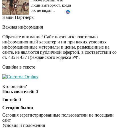
люди вытворяют, когда
их не видят...
Наши Партнеры
Ролик длится
i
несколько секунд, а
Важная информация
смеяться вы будете
долго
Обратите внимание! Сайт носит исключительно
информационный характер и ни при каких условиях
информационные материалы и цены, размещенные на
Королева вагона
i
сайте, не являются публичной офертой, в соответствии со
отожгла! Видео не
ст. 435 и 437 Гражданского кодекса РФ.
оставит равнодушным
Ошибка в тексте
Забывший о
i
патриотизме
Кто онлайн?
Плющенко отправляет
Пользователей:
0
сына выступать за
Азербайджан
Гостей:
0
Сегодня были:
Сегодня зарегистрированные пользователи не посещали
сайт
Условия и положения