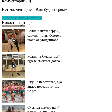
Комментарии (
0
)
Этот танец невесты
i
оставит вас без слов!
Нет комментариев. Ваш будет первым!
Пересмотрела 10 раз
Добавить комментарий
Новости партнеров
Ролик длится пару
i
секунд, но вы будете в
шоке от увиденного
Ролик из Омска: вы
i
будете смеяться долго
Ржу не переставая, это
i
видео пересмотришь
не раз
Скрытая камера на
i
пляже Крыма: Что