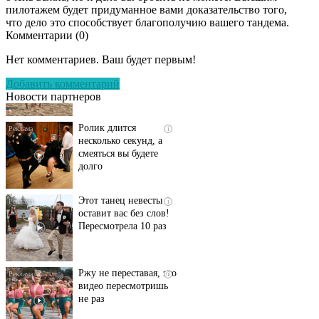
пилотажем будет придуманное вами доказательство того,
что дело это способствует благополучию вашего тандема.
Комментарии (
0
)
Скрытая камера на
i
пляже Крыма: Что
Нет комментариев. Ваш будет первым!
люди вытворяют, когда
их не видят...
Добавить комментарий
Новости партнеров
Ролик длится
i
несколько секунд, а
смеяться вы будете
долго
Этот танец невесты
i
оставит вас без слов!
Пересмотрела 10 раз
Ржу не переставая, это
i
видео пересмотришь
не раз