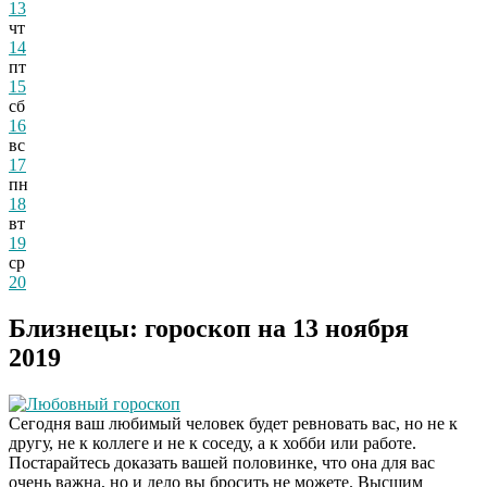
13
чт
14
пт
15
сб
16
вс
17
пн
18
вт
19
ср
20
Близнецы: гороскоп на 13 ноября
2019
Любовный гороскоп
Сегодня ваш любимый человек будет ревновать вас, но не к
другу, не к коллеге и не к соседу, а к хобби или работе.
Постарайтесь доказать вашей половинке, что она для вас
очень важна, но и дело вы бросить не можете. Высшим