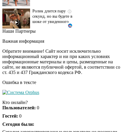
Ролик длится пару
i
секунд, но вы будете в
шоке от увиденного
Наши Партнеры
Скрытые признаки
i
рака: на такое никто
Важная информация
не обращает
внимание, а зря!
Обратите внимание! Сайт носит исключительно
информационный характер и ни при каких условиях
информационные материалы и цены, размещенные на
Ролик из Омска: вы
i
сайте, не являются публичной офертой, в соответствии со
будете смеяться долго
ст. 435 и 437 Гражданского кодекса РФ.
Ошибка в тексте
Королева вагона
i
отожгла! Видео не
Кто онлайн?
оставит равнодушным
Пользователей:
0
Гостей:
0
Сегодня были:
Сегодня зарегистрированные пользователи не посещали