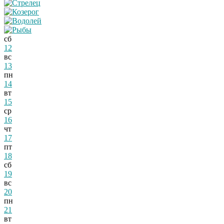
сб
12
вс
13
пн
14
вт
15
ср
16
чт
17
пт
18
сб
19
вс
20
пн
21
вт