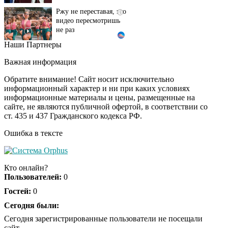
видео пересмотришь
не раз
Наши Партнеры
Ролик длится пару
i
секунд, но вы будете в
Важная информация
шоке от увиденного
Обратите внимание! Сайт носит исключительно
информационный характер и ни при каких условиях
информационные материалы и цены, размещенные на
Ролик из Омска: вы
i
сайте, не являются публичной офертой, в соответствии со
будете смеяться долго
ст. 435 и 437 Гражданского кодекса РФ.
Ошибка в тексте
Королева вагона
i
отожгла! Видео не
Кто онлайн?
оставит равнодушным
Пользователей:
0
Гостей:
0
Сегодня были:
Сегодня зарегистрированные пользователи не посещали
сайт