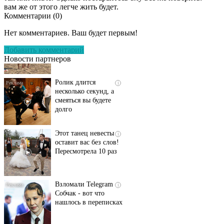
вам же от этого легче жить будет.
Комментарии (
0
)
Скрытая камера на
i
пляже Крыма: Что
Нет комментариев. Ваш будет первым!
люди вытворяют, когда
их не видят...
Добавить комментарий
Новости партнеров
Ролик длится
i
несколько секунд, а
смеяться вы будете
долго
Этот танец невесты
i
оставит вас без слов!
Пересмотрела 10 раз
Взломали Telegram
i
Собчак - вот что
нашлось в переписках
Ржу не переставая, это
i