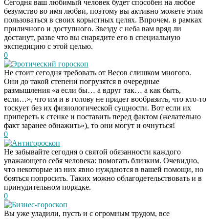
Сегодня ваш любимый человек будет способен на любое
безумство во имя любви, поэтому вы активно можете этим
пользоваться в своих корыстных целях. Впрочем. в рамках
приличного и доступного. Звезду с неба вам вряд ли
достанут, разве что вы снарядите его в специальную
экспедицию с этой целью.
0
Эротический гороскоп
Не стоит сегодня требовать от Весов слишком многого.
Они до такой степени погрузятся в очередные
размышления «а если бы… а вдруг так… а как быть,
если…», что им и в голову не придет вообразить, что кто-то
тоскует без их физиологической сущности. Вот если их
припереть к стенке и поставить перед фактом (желательно
факт заранее обнажить»), то они могут и очнуться!
0
Антигороскоп
Не забывайте сегодня о святой обязанности каждого
уважающего себя человека: помогать близким. Очевидно,
что некоторые из них явно нуждаются в вашей помощи, но
бояться попросить. Таких можно облагодетельствовать и в
принудительном порядке.
0
Бизнес-гороскоп
Вы уже уладили, пусть и с огромным трудом, все