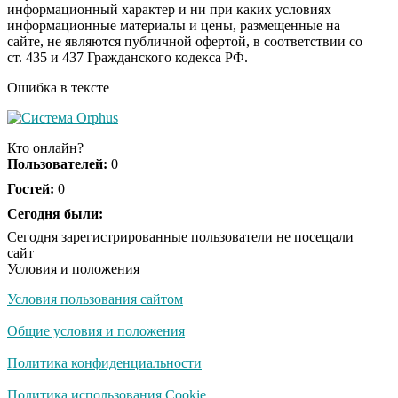
информационный характер и ни при каких условиях
информационные материалы и цены, размещенные на
Ролик длится пару
i
сайте, не являются публичной офертой, в соответствии со
секунд, но вы будете в
ст. 435 и 437 Гражданского кодекса РФ.
шоке от увиденного
Ошибка в тексте
Ролик из Омска: вы
i
будете смеяться долго
Кто онлайн?
Пользователей:
0
Гостей:
0
Ржу не переставая, это
Сегодня были:
i
видео пересмотришь
Сегодня зарегистрированные пользователи не посещали
не раз
сайт
Условия и положения
Условия пользования сайтом
Скрытая камера на
i
пляже Крыма: Что
Общие условия и положения
люди вытворяют, когда
их не видят...
Политика конфиденциальности
Ролик длится
Политика использования Cookie
i