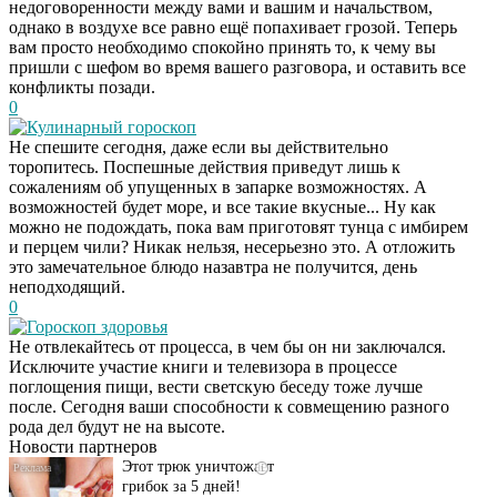
недоговоренности между вами и вашим и начальством,
однако в воздухе все равно ещё попахивает грозой. Теперь
вам просто необходимо спокойно принять то, к чему вы
пришли с шефом во время вашего разговора, и оставить все
конфликты позади.
0
Кулинарный гороскоп
Не спешите сегодня, даже если вы действительно
торопитесь. Поспешные действия приведут лишь к
сожалениям об упущенных в запарке возможностях. А
возможностей будет море, и все такие вкусные... Ну как
можно не подождать, пока вам приготовят тунца с имбирем
и перцем чили? Никак нельзя, несерьезно это. А отложить
это замечательное блюдо назавтра не получится, день
неподходящий.
0
Гороскоп здоровья
Не отвлекайтесь от процесса, в чем бы он ни заключался.
Даже самый
i
Исключите участие книги и телевизора в процессе
запущенный грибок
поглощения пищи, вести светскую беседу тоже лучше
исчезнет с корнем,
после. Сегодня ваши способности к совмещению разного
если перед сном…
рода дел будут не на высоте.
Новости партнеров
Этот трюк уничтожает
i
грибок за 5 дней!