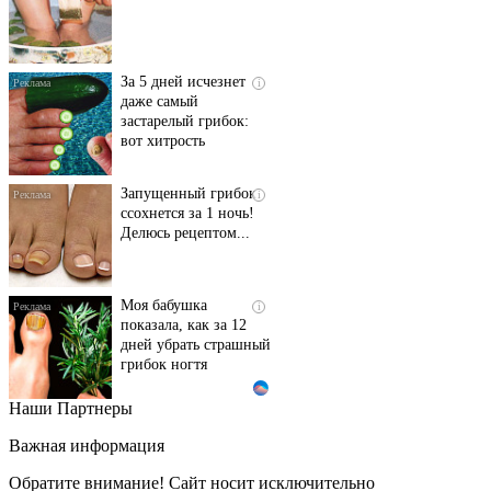
За 5 дней исчезнет
i
даже самый
застарелый грибок:
вот хитрость
Запущенный грибок
i
ссохнется за 1 ночь!
Делюсь рецептом...
Моя бабушка
i
показала, как за 12
дней убрать страшный
грибок ногтя
Наши Партнеры
Этот танец невесты
i
оставит вас без слов!
Важная информация
Пересмотрела 10 раз
Обратите внимание! Сайт носит исключительно