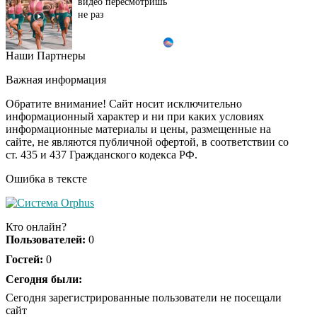
видео пересмотришь
не раз
Наши Партнеры
Почему вы не сможете
i
вернуть в магазин
Важная информация
купленный телевизор
Обратите внимание! Сайт носит исключительно
информационный характер и ни при каких условиях
информационные материалы и цены, размещенные на
Ролик из Омска: вы
i
сайте, не являются публичной офертой, в соответствии со
будете смеяться долго
ст. 435 и 437 Гражданского кодекса РФ.
Ошибка в тексте
Ролик длится пару
i
секунд, но вы будете в
Кто онлайн?
шоке от увиденного
Пользователей:
0
Гостей:
0
Королева вагона
Сегодня были:
i
отожгла! Видео не
Сегодня зарегистрированные пользователи не посещали
оставит равнодушным
сайт