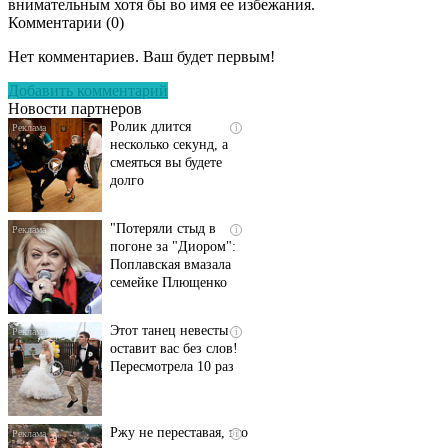
внимательным хотя бы во имя ее избежания.
Комментарии (
0
)
Скрытая камера на
i
пляже Крыма: Что
Нет комментариев. Ваш будет первым!
люди вытворяют, когда
их не видят...
Добавить комментарий
Новости партнеров
Ролик длится
i
несколько секунд, а
смеяться вы будете
долго
"Потеряли стыд в
i
погоне за "Диором":
Поплавская вмазала
семейке Плющенко
Этот танец невесты
i
оставит вас без слов!
Пересмотрела 10 раз
Ржу не переставая, это
i