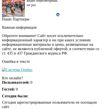
видео пересмотришь
не раз
Наши Партнеры
Ролик из Омска: вы
i
будете смеяться долго
Важная информация
Обратите внимание! Сайт носит исключительно
информационный характер и ни при каких условиях
информационные материалы и цены, размещенные на
Почему в школе
i
сайте, не являются публичной офертой, в соответствии со
Загитовой стоимостью
ст. 435 и 437 Гражданского кодекса РФ.
больше миллиарда
некому тренировать
Ошибка в тексте
Ролик длится пару
i
секунд, но вы будете в
Кто онлайн?
шоке от увиденного
Пользователей:
0
Гостей:
0
Сегодня были:
Сегодня зарегистрированные пользователи не посещали
сайт