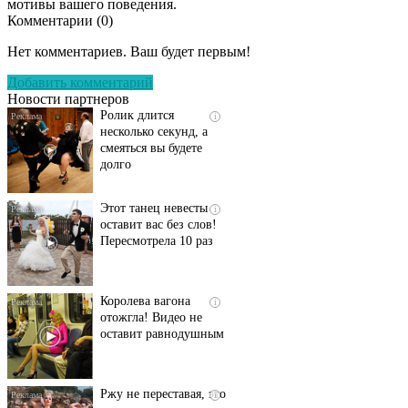
мотивы вашего поведения.
Комментарии (
0
)
Скрытая камера на
i
пляже Крыма: Что
Нет комментариев. Ваш будет первым!
люди вытворяют, когда
их не видят...
Добавить комментарий
Новости партнеров
Ролик длится
i
несколько секунд, а
смеяться вы будете
долго
Этот танец невесты
i
оставит вас без слов!
Пересмотрела 10 раз
Королева вагона
i
отожгла! Видео не
оставит равнодушным
Ржу не переставая, это
i