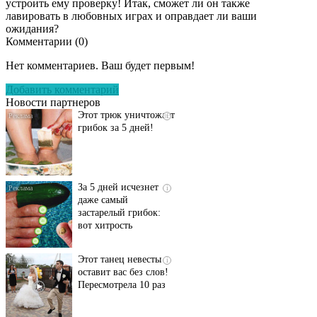
устроить ему проверку! Итак, сможет ли он также
лавировать в любовных играх и оправдает ли ваши
ожидания?
Комментарии (
0
)
Даже самый
i
запущенный грибок
Нет комментариев. Ваш будет первым!
исчезнет с корнем,
если перед сном…
Добавить комментарий
Новости партнеров
Этот трюк уничтожает
i
грибок за 5 дней!
За 5 дней исчезнет
i
даже самый
застарелый грибок:
вот хитрость
Этот танец невесты
i
оставит вас без слов!
Пересмотрела 10 раз