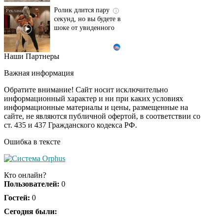
Ролик длится пару
i
секунд, но вы будете в
шоке от увиденного
Наши Партнеры
Ролик из Омска: вы
i
будете смеяться долго
Важная информация
Обратите внимание! Сайт носит исключительно
информационный характер и ни при каких условиях
информационные материалы и цены, размещенные на
Ржу не переставая, это
i
сайте, не являются публичной офертой, в соответствии со
видео пересмотришь
ст. 435 и 437 Гражданского кодекса РФ.
не раз
Ошибка в тексте
Скрытая камера на
i
пляже Крыма: Что
Кто онлайн?
люди вытворяют, когда
Пользователей:
0
их не видят...
Гостей:
0
Ролик длится
Сегодня были:
i
несколько секунд, а