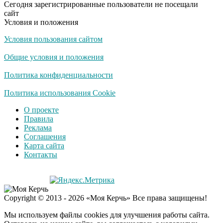
Сегодня зарегистрированные пользователи не посещали
смеяться вы будете
сайт
долго
Условия и положения
Условия пользования сайтом
Королева вагона
i
отожгла! Видео не
Общие условия и положения
оставит равнодушным
Политика конфиденциальности
Экс-бойфренд дочери
Политика использования Cookie
i
Борисовой душил ее
О проекте
из-за макарон
Правила
Реклама
Соглашения
Карта сайта
Контакты
Copyright © 2013 - 2026 «Моя Керчь» Все права защищены!
Мы используем файлы cookies для улучшения работы сайта.