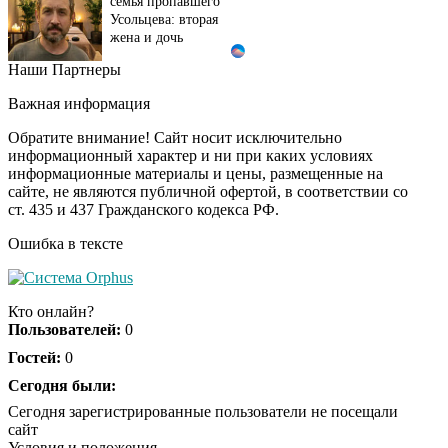
Усольцева: вторая
жена и дочь
Наши Партнеры
Взломали Telegram
i
Собчак - вот что
Важная информация
нашлось в переписках
Обратите внимание! Сайт носит исключительно
информационный характер и ни при каких условиях
информационные материалы и цены, размещенные на
Этот танец невесты
i
сайте, не являются публичной офертой, в соответствии со
оставит вас без слов!
ст. 435 и 437 Гражданского кодекса РФ.
Пересмотрела 10 раз
Ошибка в тексте
Ролик длится пару
i
секунд, но вы будете в
Кто онлайн?
шоке от увиденного
Пользователей:
0
Гостей:
0
Ржу не переставая, это
Сегодня были:
i
видео пересмотришь
Сегодня зарегистрированные пользователи не посещали
не раз
сайт
Условия и положения