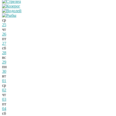
ср
25
чт
26
пт
27
сб
28
вс
29
пн
30
вт
01
ср
02
чт
03
пт
04
сб