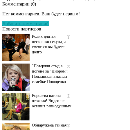
Комментарии (
0
)
Скрытая камера на
i
пляже Крыма: Что
Нет комментариев. Ваш будет первым!
люди вытворяют, когда
их не видят...
Добавить комментарий
Новости партнеров
Ролик длится
i
несколько секунд, а
смеяться вы будете
долго
"Потеряли стыд в
i
погоне за "Диором":
Поплавская вмазала
семейке Плющенко
Королева вагона
i
отожгла! Видео не
оставит равнодушным
Обнаружена тайная
i
семья пропавшего