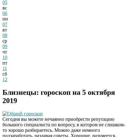
05
вс
06
пн
07
вт
08
ср
09
чт
10
пт
11
сб
12
Близнецы: гороскоп на 5 октября
2019
Общий гороскоп
Сегодня вы можете нечаянно приобрести репутацию
большого специалиста по вопросу, в котором не слишком-
то хорошо разбираетесь. Можно даже немного
подзаработать, раздавая советы. Хорошие, разумеется.