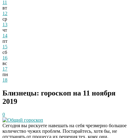
11
вт
12
ср
13
чт
14
пт
15
сб
16
вс
17
пн
18
Близнецы: гороскоп на 11 ноября
2019
0
Общий гороскоп
Сегодня вы рискуете навешать на себя чрезмерно большое
количество чужих проблем. Постарайтесь, хотя бы, не
отстранять от процесса их решения тех, кому они,