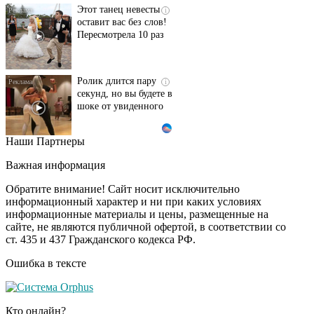
Этот танец невесты
i
оставит вас без слов!
Пересмотрела 10 раз
Ролик длится пару
i
секунд, но вы будете в
шоке от увиденного
Наши Партнеры
Ролик из Омска: вы
i
будете смеяться долго
Важная информация
Обратите внимание! Сайт носит исключительно
информационный характер и ни при каких условиях
информационные материалы и цены, размещенные на
Ржу не переставая, это
i
сайте, не являются публичной офертой, в соответствии со
видео пересмотришь
ст. 435 и 437 Гражданского кодекса РФ.
не раз
Ошибка в тексте
Публичный удар
i
Зеленскому от Кличко:
Кто онлайн?