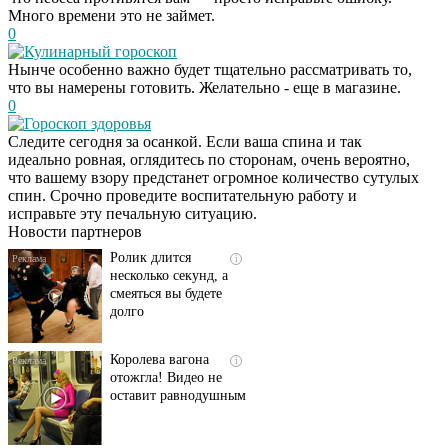
Много времени это не займет.
0
Кулинарный гороскоп
Нынче особенно важно будет тщательно рассматривать то,
что вы намерены готовить. Желательно - еще в магазине.
0
Гороскоп здоровья
Следите сегодня за осанкой. Если ваша спина и так
Скрытая камера на
i
идеально ровная, оглядитесь по сторонам, очень вероятно,
пляже Крыма: Что
что вашему взору предстанет огромное количество сутулых
люди вытворяют, когда
спин. Срочно проведите воспитательную работу и
их не видят...
исправьте эту печальную ситуацию.
Новости партнеров
Ролик длится
i
несколько секунд, а
смеяться вы будете
долго
Королева вагона
i
отожгла! Видео не
оставит равнодушным