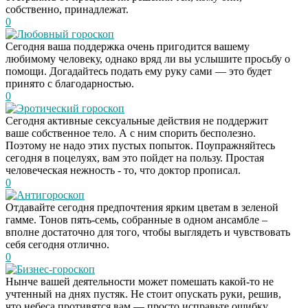
собственно, принадлежат.
0
Любовный гороскоп
Сегодня ваша поддержка очень пригодится вашему
любимому человеку, однако вряд ли вы услышите просьбу о
помощи. Догадайтесь подать ему руку сами — это будет
принято с благодарностью.
0
Эротический гороскоп
Сегодня активные сексуальные действия не поддержит
ваше собственное тело. А с ним спорить бесполезно.
Поэтому не надо этих пустых попыток. Поупражняйтесь
сегодня в поцелуях, вам это пойдет на пользу. Простая
человеческая нежность - то, что доктор прописал.
0
Антигороскоп
Отдавайте сегодня предпочтения ярким цветам в зеленой
гамме. Тонов пять-семь, собранные в одном ансамбле –
вполне достаточно для того, чтобы выглядеть и чувствовать
себя сегодня отлично.
0
Бизнес-гороскоп
Нынче вашей деятельности может помешать какой-то не
учтенный на днях пустяк. Не стоит опускать руки, решив,
что небеса противятся вам — просто исправьте ошибку.