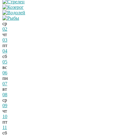
ср
02
чт
03
пт
04
сб
05
вс
06
пн
07
вт
08
ср
09
чт
10
пт
11
сб