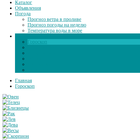
Каталог
Объявления
Погода
Прогноз ветра в проливе
Прогноз погоды на неделю
Температура воды в море
Инфо
Гороскоп
Поздравления
Игры онлайн
Общение
Автозапчасти
Экзамен по ПДД
Главная
Гороскоп