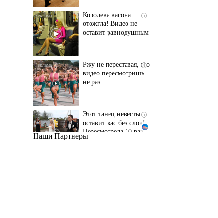
оставит равнодушным
Ржу не переставая, это
i
видео пересмотришь
не раз
Этот танец невесты
i
оставит вас без слов!
Пересмотрела 10 раз
Наши Партнеры
Ролик длится пару
i
секунд, но вы будете в
шоке от увиденного
Ролик из Омска: вы
i
будете смеяться долго