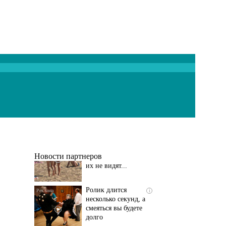
Скрытая камера на
i
пляже Крыма: Что
люди вытворяют, когда
их не видят...
Новости партнеров
Ролик длится
i
несколько секунд, а
смеяться вы будете
долго
Королева вагона
i
отожгла! Видео не