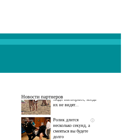
Скрытая камера на
i
пляже Крыма: Что
люди вытворяют, когда
их не видят...
Новости партнеров
Ролик длится
i
несколько секунд, а
смеяться вы будете
долго
Королева вагона
i
отожгла! Видео не