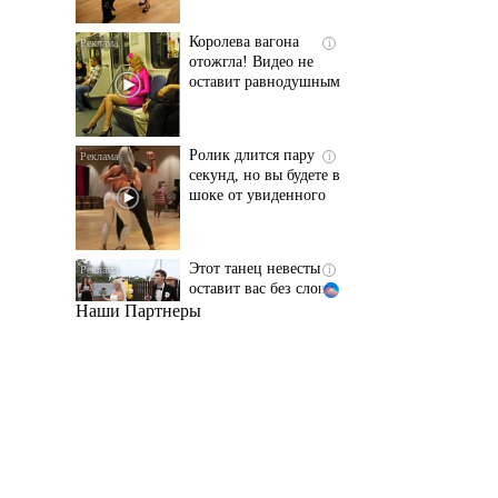
оставит равнодушным
Ролик длится пару
i
секунд, но вы будете в
шоке от увиденного
Этот танец невесты
i
оставит вас без слов!
Пересмотрела 10 раз
Наши Партнеры
Ржу не переставая, это
i
видео пересмотришь
не раз
Ролик из Омска: вы
i
будете смеяться долго