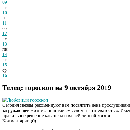
09
чт
10
пт
11
сб
12
вс
13
пн
14
вт
15
ср
16
Телец: гороскоп на 9 октября 2019
Любовный гороскоп
Сегодня звёзды рекомендуют вам посвятить день прослушивани
загружающей мозг излишними смыслом и витиеватостью. Именн
правильное решение касательно вашей личной жизни.
Комментарии (
0
)