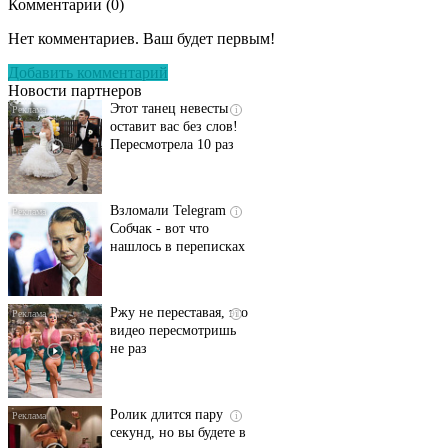
Комментарии (
0
)
Ролик длится
i
несколько секунд, а
Нет комментариев. Ваш будет первым!
смеяться вы будете
долго
Добавить комментарий
Новости партнеров
Этот танец невесты
i
оставит вас без слов!
Пересмотрела 10 раз
Взломали Telegram
i
Собчак - вот что
нашлось в переписках
Ржу не переставая, это
i
видео пересмотришь
не раз
Ролик длится пару
i
секунд, но вы будете в