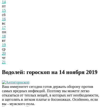
14
пт
15
сб
16
вс
17
пн
18
вт
19
ср
20
чт
21
Водолей: гороскоп на 14 ноября 2019
Антигороскоп
Скрытая камера на
i
Ваш иммунитет сегодня готов держать оборону против
пляже Крыма: Что
самых вредных инфекций. Поэтому вы можете легко
люди вытворяют, когда
отказаться от теплых вещей, в которых нет необходимости,
их не видят...
и щеголять в легком платье и босоножках. Особенно, если
вы - мужского пола.