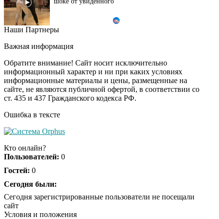
шоке от увиденного
Наши Партнеры
Ролик из Омска: вы
i
будете смеяться долго
Важная информация
Обратите внимание! Сайт носит исключительно
информационный характер и ни при каких условиях
информационные материалы и цены, размещенные на
Королева вагона
i
сайте, не являются публичной офертой, в соответствии со
отожгла! Видео не
ст. 435 и 437 Гражданского кодекса РФ.
оставит равнодушным
Ошибка в тексте
Кто онлайн?
Пользователей:
0
Гостей:
0
Сегодня были:
Сегодня зарегистрированные пользователи не посещали
сайт
Условия и положения