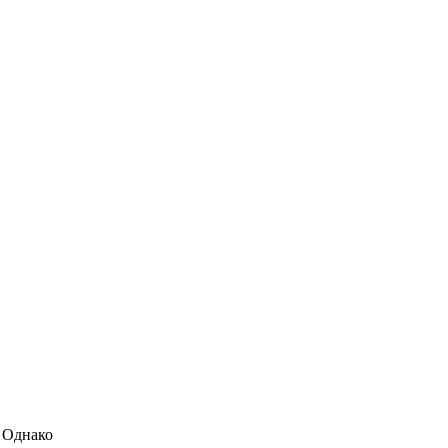
Обнаружена тайная
i
семья пропавшего
Усольцева: вторая
жена и дочь
. Однако