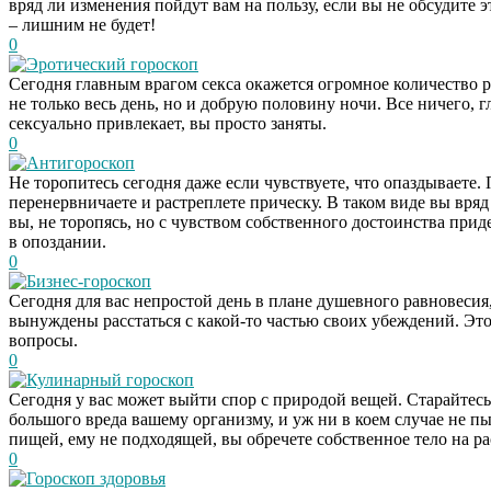
вряд ли изменения пойдут вам на пользу, если вы не обсудите
– лишним не будет!
0
Эротический гороскоп
Сегодня главным врагом секса окажется огромное количество р
не только весь день, но и добрую половину ночи. Все ничего, 
сексуально привлекает, вы просто заняты.
0
Антигороскоп
Не торопитесь сегодня даже если чувствуете, что опаздываете.
перенервничаете и растреплете прическу. В таком виде вы вряд
вы, не торопясь, но с чувством собственного достоинства приде
в опоздании.
0
Бизнес-гороскоп
Сегодня для вас непростой день в плане душевного равновесия,
вынуждены расстаться с какой-то частью своих убеждений. Это
вопросы.
0
Кулинарный гороскоп
Сегодня у вас может выйти спор с природой вещей. Старайтесь
большого вреда вашему организму, и уж ни в коем случае не п
пищей, ему не подходящей, вы обречете собственное тело на ра
0
Гороскоп здоровья