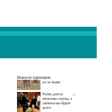
Скрытая камера на
i
пляже Крыма: Что
люди вытворяют, когда
их не видят...
Новости партнеров
Ролик длится
i
несколько секунд, а
смеяться вы будете
долго
Королева вагона
i
отожгла! Видео не