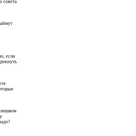
о совета
займут
о, если
прекнуть
ете
оторые
 слишком
у
надо?