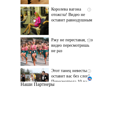
оставит равнодушным
Ржу не переставая, это
i
видео пересмотришь
не раз
Этот танец невесты
i
оставит вас без слов!
Пересмотрела 10 раз
Наши Партнеры
Ролик длится пару
i
секунд, но вы будете в
шоке от увиденного
Ролик из Омска: вы
i
будете смеяться долго