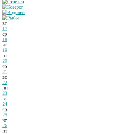
вт
17
ср
18
чт
19
пт
20
сб
21
вс
22
пн
23
вт
24
ср
25
чт
26
пт