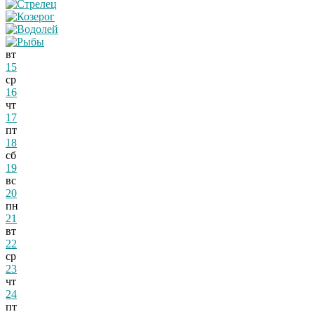
вт
15
ср
16
чт
17
пт
18
сб
19
вс
20
пн
21
вт
22
ср
23
чт
24
пт