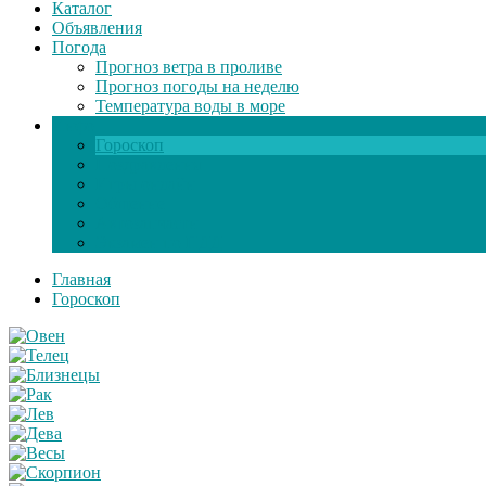
Каталог
Объявления
Погода
Прогноз ветра в проливе
Прогноз погоды на неделю
Температура воды в море
Инфо
Гороскоп
Поздравления
Игры онлайн
Общение
Автозапчасти
Экзамен по ПДД
Главная
Гороскоп