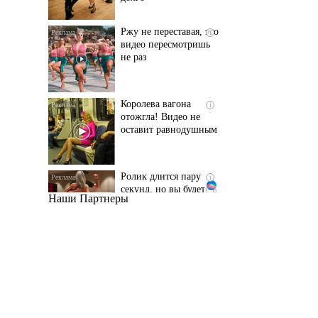
не раз
Королева вагона
i
отожгла! Видео не
оставит равнодушным
Ролик длится пару
i
секунд, но вы будете в
шоке от увиденного
Наши Партнеры
Этот танец невесты
i
оставит вас без слов!
Пересмотрела 10 раз
Ролик из Омска: вы
i
будете смеяться долго