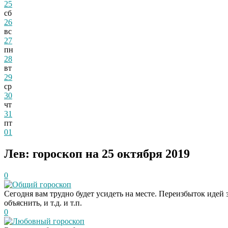
25
сб
26
вс
27
пн
28
вт
29
ср
30
чт
31
пт
01
Лев: гороскоп на 25 октября 2019
0
Общий гороскоп
Сегодня вам трудно будет усидеть на месте. Переизбыток идей з
объяснить, и т.д. и т.п.
0
Любовный гороскоп