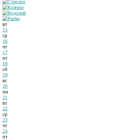
вт
15
ср
16
чт
17
пт
18
сб
19
вс
20
пн
21
вт
22
ср
23
чт
24
пт