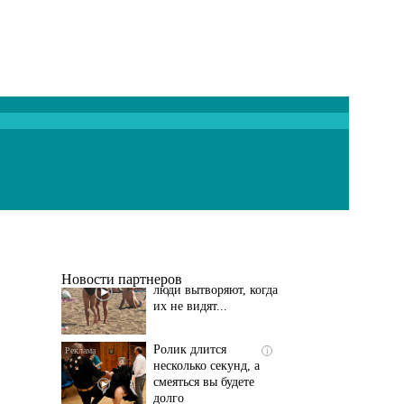
Скрытая камера на
i
пляже Крыма: Что
люди вытворяют, когда
их не видят...
Новости партнеров
Ролик длится
i
несколько секунд, а
смеяться вы будете
долго
Этот танец невесты
i
оставит вас без слов!