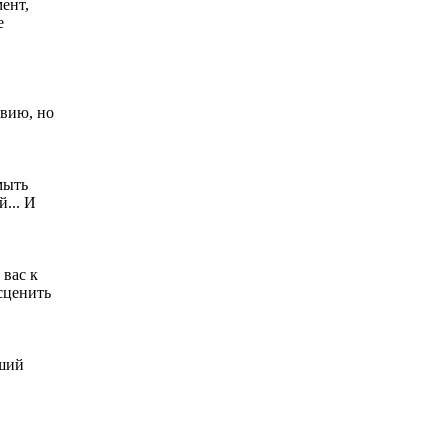
ент,
е
твию, но
мыть
... И
 вас к
сценить
оший