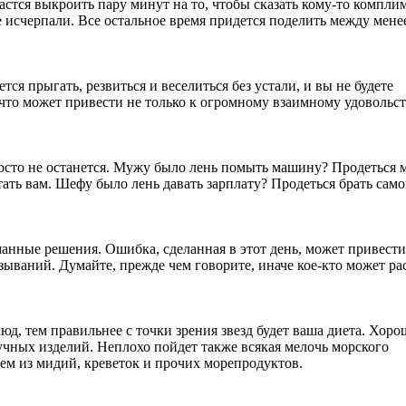
астся выкроить пару минут на то, чтобы сказать кому-то комплим
исчерпали. Все остальное время придется поделить между мене
тся прыгать, резвиться и веселиться без устали, и вы не будете
, что может привести не только к огромному взаимному удовольс
просто не останется. Мужу было лень помыть машину? Продеться 
ать вам. Шефу было лень давать зарплату? Продеться брать самой
нные решения. Ошибка, сделанная в этот день, может привести
ываний. Думайте, прежде чем говорите, иначе кое-кто может ра
д, тем правильнее с точки зрения звезд будет ваша диета. Хор
учных изделий. Неплохо пойдет также всякая мелочь морского
лем из мидий, креветок и прочих морепродуктов.