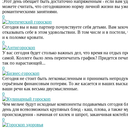
Этот день обещает быть достаточно напряженным - если вам уд
можете считать, что сегодняшнюю норму личной жизни вы уже 
романтическими занятиями.
0
Эротический гороскоп
Сегодня вы и ваш партнер почувствуете себя детьми. Вам захоче
отказывать себе в этом удовольствии. В том числе и в постели
и к поломке кровати.
0
Антигороскоп
У вас сегодня будет столько важных дел, что время на отдых 
самой. Коллеге было лень перепечатать график? Придется печат
так по нарастающей...
0
Бизнес-гороскоп
Сегодня не стоит быть легкомысленным и принимать непродума
серьёзным финансовым потерям. То же касается и ваших высказ
ваши речи как весьма двусмысленные.
0
Кулинарный гороскоп
Чем мельче будут исходные компоненты подаваемых сегодня блю
день для всевозможных крупяных блюд - каш, плова, а также м
происхождения - начиная от килек и шпрот, заканчивая коктей
0
Гороскоп здоровья