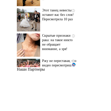
Пересмотрела 10 раз
Скрытые признаки
i
рака: на такое никто
не обращает
внимание, а зря!
Ржу не переставая, это
i
видео пересмотришь
не раз
Наши Партнеры
Ролик длится пару
i
секунд, но вы будете в
шоке от увиденного
Ролик из Омска: вы
i
будете смеяться долго